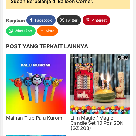
Sudah Berbelanja di Balloon Corner.
Bagikan
Facebook
Twitter
Pinterest
WhatsApp
More
POST YANG TERKAIT LAINNYA
Mainan Tiup Palu Kuromi
Lilin Magic / Magic
Candle Set 10 Pcs SON
(GZ 203)