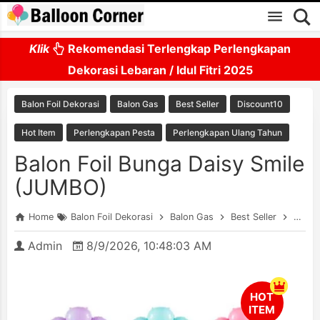
Skip to main content
Klik
Rekomendasi Terlengkap Perlengkapan
Dekorasi Lebaran / Idul Fitri 2025
Balon Foil Dekorasi
Balon Gas
Best Seller
Discount10
Hot Item
Perlengkapan Pesta
Perlengkapan Ulang Tahun
Balon Foil Bunga Daisy Smile
(JUMBO)
Home
Balon Foil Dekorasi
Balon Gas
Best Seller
Disco
Admin
8/9/2026, 10:48:03 AM