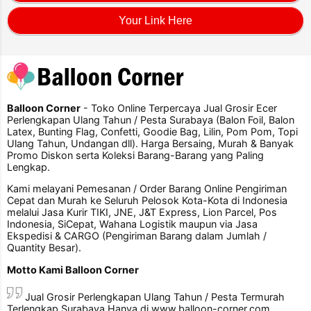
Your Link Here
Balloon Corner
- Toko Online Terpercaya Jual Grosir Ecer
Perlengkapan Ulang Tahun / Pesta Surabaya (Balon Foil, Balon
Latex, Bunting Flag, Confetti, Goodie Bag, Lilin, Pom Pom, Topi
Ulang Tahun, Undangan dll). Harga Bersaing, Murah & Banyak
Promo Diskon serta Koleksi Barang-Barang yang Paling
Lengkap.
Kami melayani Pemesanan / Order Barang Online Pengiriman
Cepat dan Murah ke Seluruh Pelosok Kota-Kota di Indonesia
melalui Jasa Kurir TIKI, JNE, J&T Express, Lion Parcel, Pos
Indonesia, SiCepat, Wahana Logistik maupun via Jasa
Ekspedisi & CARGO (Pengiriman Barang dalam Jumlah /
Quantity Besar).
Motto Kami Balloon Corner
Jual Grosir Perlengkapan Ulang Tahun / Pesta Termurah
Terlengkap Surabaya Hanya di www.balloon-corner.com