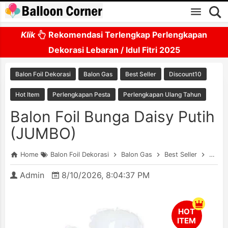
Skip to main content
Klik
Rekomendasi Terlengkap Perlengkapan
Dekorasi Lebaran / Idul Fitri 2025
Balon Foil Dekorasi
Balon Gas
Best Seller
Discount10
Hot Item
Perlengkapan Pesta
Perlengkapan Ulang Tahun
Balon Foil Bunga Daisy Putih
(JUMBO)
Home
Balon Foil Dekorasi
Balon Gas
Best Seller
Disco
Admin
8/10/2026, 8:04:37 PM