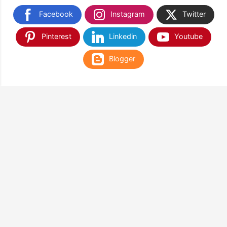
Facebook
Instagram
Twitter
Pinterest
Linkedin
Youtube
Blogger
TEMUKAN KAMI DI SHOPEE & TOKOPEDIA
NANTIKAN KAMI DI APLIKASI WEB PLAY STORE
& APP STORE
Google Play
App Store
Terima Kasih Sudah Berkunjung di Balloon Corner & Happy