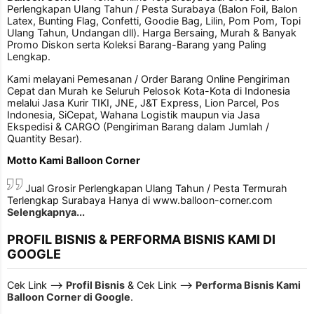
Perlengkapan Ulang Tahun / Pesta Surabaya (Balon Foil, Balon
Latex, Bunting Flag, Confetti, Goodie Bag, Lilin, Pom Pom, Topi
Ulang Tahun, Undangan dll). Harga Bersaing, Murah & Banyak
Promo Diskon serta Koleksi Barang-Barang yang Paling
Lengkap.
Kami melayani Pemesanan / Order Barang Online Pengiriman
Cepat dan Murah ke Seluruh Pelosok Kota-Kota di Indonesia
melalui Jasa Kurir TIKI, JNE, J&T Express, Lion Parcel, Pos
Indonesia, SiCepat, Wahana Logistik maupun via Jasa
Ekspedisi & CARGO (Pengiriman Barang dalam Jumlah /
Quantity Besar).
Motto Kami Balloon Corner
Jual Grosir Perlengkapan Ulang Tahun / Pesta Termurah
Terlengkap Surabaya Hanya di www.balloon-corner.com
Selengkapnya...
PROFIL BISNIS & PERFORMA BISNIS KAMI DI
GOOGLE
Cek Link -->
Profil Bisnis
& Cek Link -->
Performa Bisnis Kami
Balloon Corner di Google
.