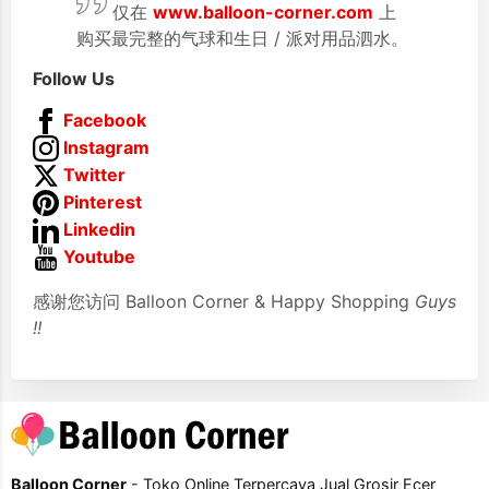
仅在
www.balloon-corner.com
上
购买最完整的气球和生日 / 派对用品泗水。
Follow Us
Facebook
Instagram
Twitter
Pinterest
Linkedin
Youtube
感谢您访问 Balloon Corner & Happy Shopping
Guys
!!
Balloon Corner
- Toko Online Terpercaya Jual Grosir Ecer