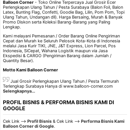
Balloon Corner
- Toko Online Terpercaya Jual Grosir Ecer
Perlengkapan Ulang Tahun / Pesta Surabaya (Balon Foil, Balon
Latex, Bunting Flag, Confetti, Goodie Bag, Lilin, Pom Pom, Topi
Ulang Tahun, Undangan dll). Harga Bersaing, Murah & Banyak
Promo Diskon serta Koleksi Barang-Barang yang Paling
Lengkap.
Kami melayani Pemesanan / Order Barang Online Pengiriman
Cepat dan Murah ke Seluruh Pelosok Kota-Kota di Indonesia
melalui Jasa Kurir TIKI, JNE, J&T Express, Lion Parcel, Pos
Indonesia, SiCepat, Wahana Logistik maupun via Jasa
Ekspedisi & CARGO (Pengiriman Barang dalam Jumlah /
Quantity Besar).
Motto Kami Balloon Corner
Jual Grosir Perlengkapan Ulang Tahun / Pesta Termurah
Terlengkap Surabaya Hanya di www.balloon-corner.com
Selengkapnya...
PROFIL BISNIS & PERFORMA BISNIS KAMI DI
GOOGLE
Cek Link -->
Profil Bisnis
& Cek Link -->
Performa Bisnis Kami
Balloon Corner di Google
.