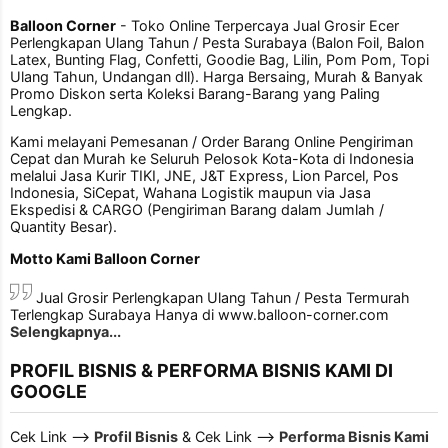
Balloon Corner
- Toko Online Terpercaya Jual Grosir Ecer
Perlengkapan Ulang Tahun / Pesta Surabaya (Balon Foil, Balon
Latex, Bunting Flag, Confetti, Goodie Bag, Lilin, Pom Pom, Topi
Ulang Tahun, Undangan dll). Harga Bersaing, Murah & Banyak
Promo Diskon serta Koleksi Barang-Barang yang Paling
Lengkap.
Kami melayani Pemesanan / Order Barang Online Pengiriman
Cepat dan Murah ke Seluruh Pelosok Kota-Kota di Indonesia
melalui Jasa Kurir TIKI, JNE, J&T Express, Lion Parcel, Pos
Indonesia, SiCepat, Wahana Logistik maupun via Jasa
Ekspedisi & CARGO (Pengiriman Barang dalam Jumlah /
Quantity Besar).
Motto Kami Balloon Corner
Jual Grosir Perlengkapan Ulang Tahun / Pesta Termurah
Terlengkap Surabaya Hanya di www.balloon-corner.com
Selengkapnya...
PROFIL BISNIS & PERFORMA BISNIS KAMI DI
GOOGLE
Cek Link -->
Profil Bisnis
& Cek Link -->
Performa Bisnis Kami