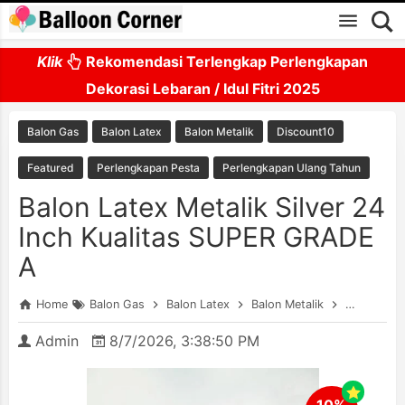
Skip to main content
Klik
Rekomendasi Terlengkap Perlengkapan
Dekorasi Lebaran / Idul Fitri 2025
Balon Gas
Balon Latex
Balon Metalik
Discount10
Featured
Perlengkapan Pesta
Perlengkapan Ulang Tahun
Balon Latex Metalik Silver 24
Inch Kualitas SUPER GRADE
A
Home
Balon Gas
Balon Latex
Balon Metalik
Discount1
Admin
8/7/2026, 3:38:50 PM