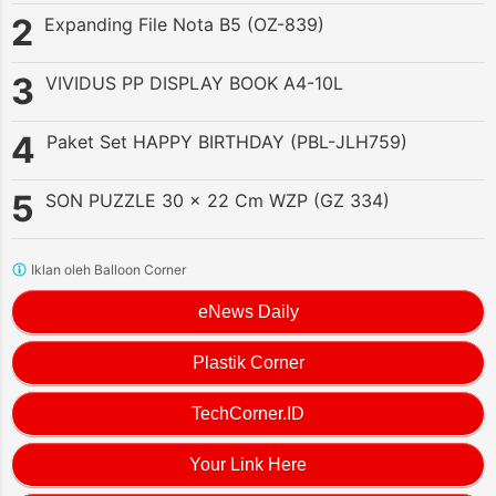
Expanding File Nota B5 (OZ-839)
VIVIDUS PP DISPLAY BOOK A4-10L
Paket Set HAPPY BIRTHDAY (PBL-JLH759)
SON PUZZLE 30 x 22 Cm WZP (GZ 334)
Iklan oleh Balloon Corner
eNews Daily
Plastik Corner
TechCorner.ID
Your Link Here