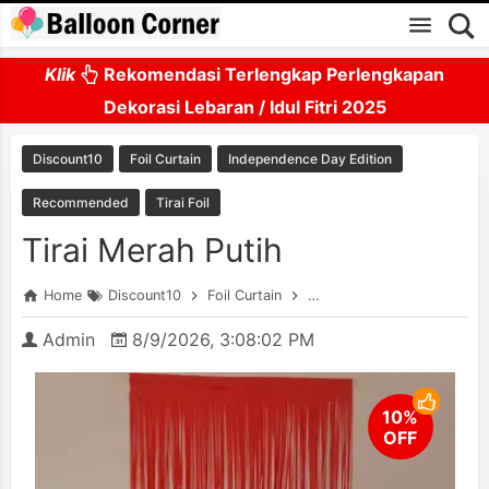
Skip to main content
Klik
Rekomendasi Terlengkap Perlengkapan
Dekorasi Lebaran / Idul Fitri 2025
Discount10
Foil Curtain
Independence Day Edition
Recommended
Tirai Foil
Tirai Merah Putih
Home
Discount10
Foil Curtain
Independence Day Edition
Admin
8/9/2026, 3:08:02 PM