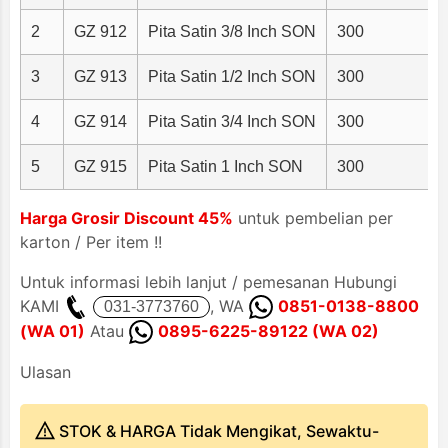
2
GZ 912
Pita Satin 3/8 Inch SON
300
3
GZ 913
Pita Satin 1/2 Inch SON
300
4
GZ 914
Pita Satin 3/4 Inch SON
300
5
GZ 915
Pita Satin 1 Inch SON
300
Harga Grosir Discount 45%
untuk pembelian per
karton / Per item !!
Untuk informasi lebih lanjut / pemesanan Hubungi
KAMI
, WA
0851-0138-8800
(WA 01)
Atau
0895-6225-89122 (WA 02)
Ulasan
STOK & HARGA Tidak Mengikat, Sewaktu-