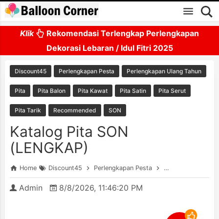
Skip to main content
Klik
Rekomendasi Terlengkap Perlengkapan
Dekorasi Lebaran / Idul Fitri 2025
Discount45
Perlengkapan Pesta
Perlengkapan Ulang Tahun
Pita
Pita Balon
Pita Kawat
Pita Satin
Pita Serut
Pita Tarik
Recommended
SON
Katalog Pita SON
(LENGKAP)
Home
Discount45
Perlengkapan Pesta
Perlengkapan Ulan
Admin
8/8/2026, 11:46:20 PM