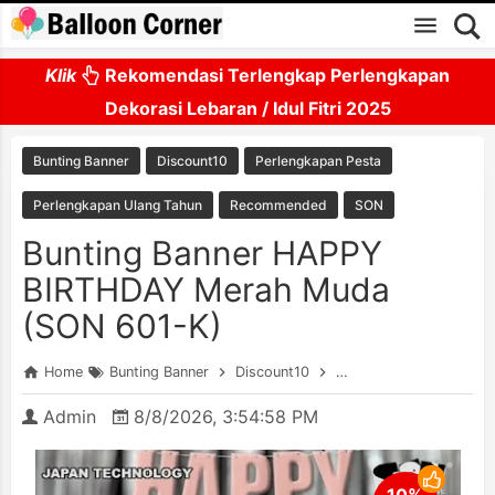
Skip to main content
Klik
Rekomendasi Terlengkap Perlengkapan
Dekorasi Lebaran / Idul Fitri 2025
Bunting Banner
Discount10
Perlengkapan Pesta
Perlengkapan Ulang Tahun
Recommended
SON
Bunting Banner HAPPY
BIRTHDAY Merah Muda
(SON 601-K)
Home
Bunting Banner
Discount10
Perlengkapan Pesta
Admin
8/8/2026, 3:54:58 PM