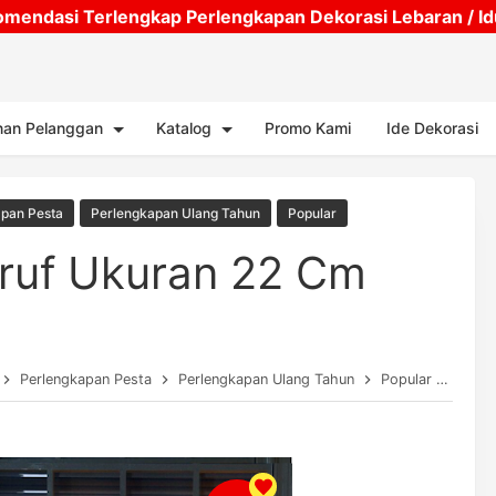
mendasi Terlengkap Perlengkapan Dekorasi Lebaran / Idul
Skip to main content
nan Pelanggan
Katalog
Promo Kami
Ide Dekorasi
pan Pesta
Perlengkapan Ulang Tahun
Popular
ruf Ukuran 22 Cm
Perlengkapan Pesta
Perlengkapan Ulang Tahun
Popular
Lamp