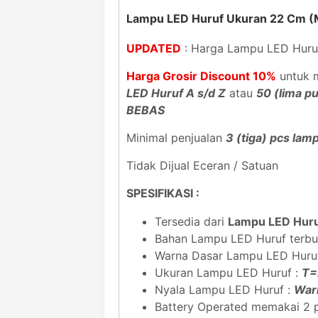
Lampu LED Huruf Ukuran 22 Cm 
UPDATED
: Harga Lampu LED Huru
Harga Grosir Discount 10%
untuk m
LED Huruf A s/d Z
atau
50 (lima p
BEBAS
Minimal penjualan
3 (tiga) pcs lam
Tidak Dijual Eceran / Satuan
SPESIFIKASI :
Tersedia dari
Lampu LED Huru
Bahan Lampu LED Huruf terbuat
Warna Dasar Lampu LED Huru
Ukuran Lampu LED Huruf :
T=
Nyala Lampu LED Huruf :
War
Battery Operated memakai 2 