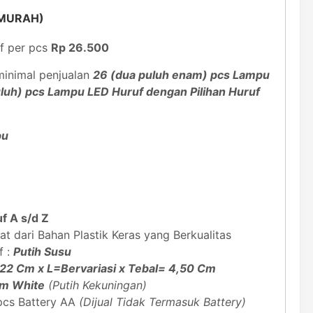
(MURAH)
f per pcs
Rp 26.500
inimal penjualan
26 (dua puluh enam) pcs Lampu
uluh) pcs Lampu LED Huruf dengan Pilihan Huruf
pu
f A s/d Z
 dari Bahan Plastik Keras yang Berkualitas
f :
Putih Susu
22 Cm x L=Bervariasi x Tebal= 4,50 Cm
m White
(Putih Kekuningan)
pcs Battery AA
(Dijual Tidak Termasuk Battery)