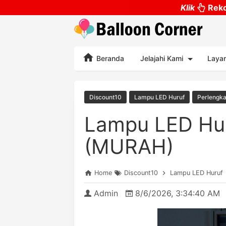
Klik
Reko
Beranda
Jelajahi Kami
Laya
Discount10
Lampu LED Huruf
Perlengka
Lampu LED Hu
(MURAH)
Home
Discount10
Lampu LED Huruf
Admin
8/6/2026, 3:34:40 AM