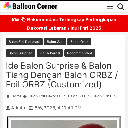
Skip to main content
Klik
Rekomendasi Terlengkap Perlengkapan
Dekorasi Lebaran / Idul Fitri 2025
Balon Foil Dekorasi
Balon Gas
Balon Orbz
Balon Surprise
Ide Dekorasi
Recommended
Ide Balon Surprise & Balon
Tiang Dengan Balon ORBZ /
Foil ORBZ (Customized)
Home
Balon Foil Dekorasi
Balon Gas
Balon Orbz
Balon
Admin
8/6/2026, 4:10:40 PM