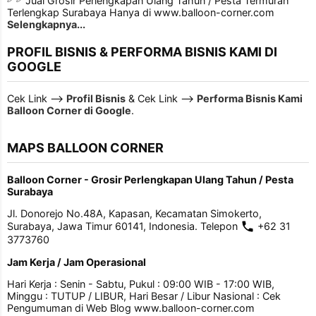
Jual Grosir Perlengkapan Ulang Tahun / Pesta Termurah
Terlengkap Surabaya Hanya di www.balloon-corner.com
Selengkapnya...
PROFIL BISNIS & PERFORMA BISNIS KAMI DI
GOOGLE
Cek Link -->
Profil Bisnis
& Cek Link -->
Performa Bisnis Kami
Balloon Corner di Google
.
MAPS BALLOON CORNER
Balloon Corner - Grosir Perlengkapan Ulang Tahun / Pesta
Surabaya
Jl. Donorejo No.48A, Kapasan, Kecamatan Simokerto,
Surabaya, Jawa Timur 60141, Indonesia. Telepon
+62 31
3773760
Jam Kerja / Jam Operasional
Hari Kerja : Senin - Sabtu, Pukul : 09:00 WIB - 17:00 WIB,
Minggu : TUTUP / LIBUR, Hari Besar / Libur Nasional : Cek
Pengumuman di Web Blog www.balloon-corner.com