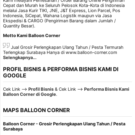
Kami melayani Pemesanan / Order Barang Online Pengiriman
Cepat dan Murah ke Seluruh Pelosok Kota-Kota di Indonesia
melalui Jasa Kurir TIKI, JNE, J&T Express, Lion Parcel, Pos
Indonesia, SiCepat, Wahana Logistik maupun via Jasa
Ekspedisi & CARGO (Pengiriman Barang dalam Jumlah /
Quantity Besar).
Motto Kami Balloon Corner
Jual Grosir Perlengkapan Ulang Tahun / Pesta Termurah
Terlengkap Surabaya Hanya di www.balloon-corner.com
Selengkapnya...
PROFIL BISNIS & PERFORMA BISNIS KAMI DI
GOOGLE
Cek Link -->
Profil Bisnis
& Cek Link -->
Performa Bisnis Kami
Balloon Corner di Google
.
MAPS BALLOON CORNER
Balloon Corner - Grosir Perlengkapan Ulang Tahun / Pesta
Surabaya