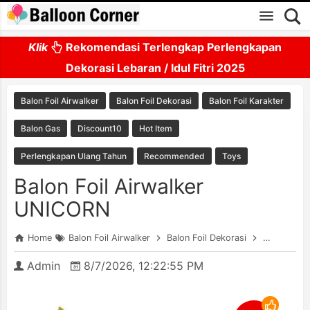
Skip to main content
Klik
Rekomendasi Terlengkap Perlengkapan
Dekorasi Lebaran / Idul Fitri 2025
Balon Foil Airwalker
Balon Foil Dekorasi
Balon Foil Karakter
Balon Gas
Discount10
Hot Item
Perlengkapan Ulang Tahun
Recommended
Toys
Balon Foil Airwalker
UNICORN
Home
Balon Foil Airwalker
Balon Foil Dekorasi
Balon Foil 
Admin
8/7/2026, 12:22:55 PM