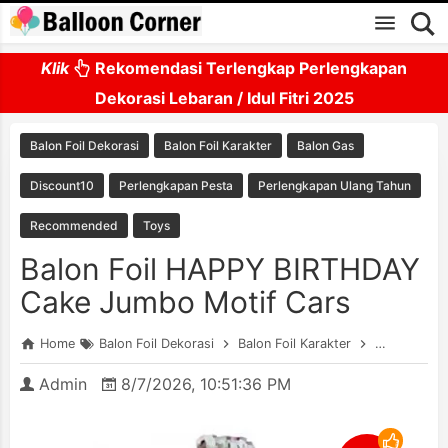
Skip to main content
Klik
Rekomendasi Terlengkap Perlengkapan
Dekorasi Lebaran / Idul Fitri 2025
Balon Foil Dekorasi
Balon Foil Karakter
Balon Gas
Discount10
Perlengkapan Pesta
Perlengkapan Ulang Tahun
Recommended
Toys
Balon Foil HAPPY BIRTHDAY
Cake Jumbo Motif Cars
Home
Balon Foil Dekorasi
Balon Foil Karakter
Balon Gas
Admin
8/7/2026, 10:51:36 PM