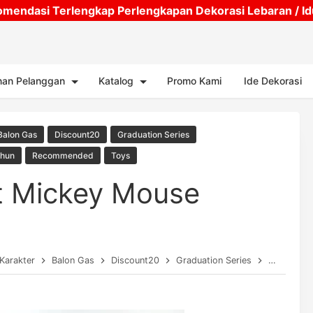
mendasi Terlengkap Perlengkapan Dekorasi Lebaran / Idul
Skip to main content
nan Pelanggan
Katalog
Promo Kami
Ide Dekorasi
Balon Gas
Discount20
Graduation Series
ahun
Recommended
Toys
at Mickey Mouse
 Karakter
Balon Gas
Discount20
Graduation Series
Perlengka