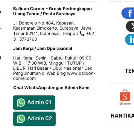
Balloon Corner - Grosir Perlengkapan
a
Ulang Tahun / Pesta Surabaya
Jl. Donorejo No.48A, Kapasan,
,
Kecamatan Simokerto, Surabaya, Jawa
Timur 60141, Indonesia. Telepon
+62
31 3773760
Jam Kerja / Jam Operasional
g
Hari Kerja : Senin - Sabtu, Pukul : 09:00
WIB - 17:00 WIB, Minggu : TUTUP /
LIBUR, Hari Besar / Libur Nasional : Cek
TE
,
Pengumuman di Web Blog www.balloon-
corner.com
Chat WhatsApp dengan Admin Kami
Admin 01
NANTIKA
Admin 02