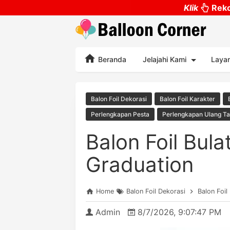
Klik
Reko
Beranda
Jelajahi Kami
Laya
Balon Foil Dekorasi
Balon Foil Karakter
Perlengkapan Pesta
Perlengkapan Ulang T
Balon Foil Bul
Graduation
Home
Balon Foil Dekorasi
Balon Foil
Admin
8/7/2026, 9:07:47 PM