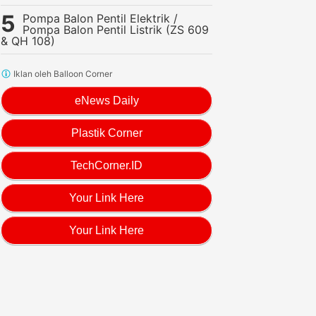
Pompa Balon Pentil Elektrik /
Pompa Balon Pentil Listrik (ZS 609
& QH 108)
Iklan oleh Balloon Corner
eNews Daily
Plastik Corner
TechCorner.ID
Your Link Here
Your Link Here