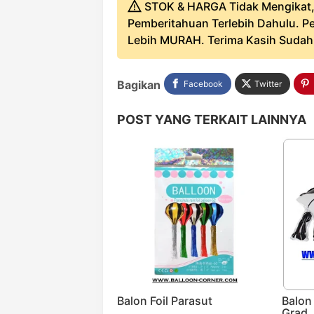
STOK & HARGA Tidak Mengikat,
Pemberitahuan Terlebih Dahulu. Pe
Lebih MURAH. Terima Kasih Sudah B
Bagikan
Facebook
Twitter
POST YANG TERKAIT LAINNYA
Balon Foil Parasut
Balon
Grad