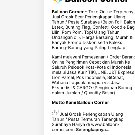
Balloon Corner
- Toko Online Terpercay
Jual Grosir Ecer Perlengkapan Ulang
Tahun / Pesta Surabaya (Balon Foil, Balon
Latex, Bunting Flag, Confetti, Goodie Bag
Lilin, Pom Pom, Topi Ulang Tahun,
Undangan dll). Harga Bersaing, Murah &
Banyak Promo Diskon serta Koleksi
Barang-Barang yang Paling Lengkap.
Kami melayani Pemesanan / Order Baran
Online Pengiriman Cepat dan Murah ke
Seluruh Pelosok Kota-Kota di Indonesia
melalui Jasa Kurir TIKI, JNE, J&T Express
Lion Parcel, Pos Indonesia, SiCepat,
Wahana Logistik maupun via Jasa
Ekspedisi & CARGO (Pengiriman Barang
dalam Jumlah / Quantity Besar).
Motto Kami Balloon Corner
Jual Grosir Perlengkapan Ulang
Tahun / Pesta Termurah Terlengkap
Surabaya Hanya di www.balloon-
corner.com
Selengkapnya...