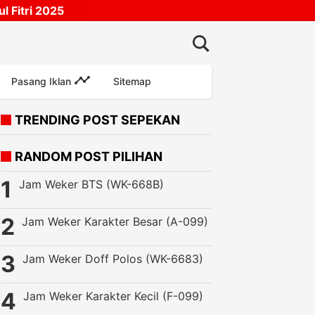
 Fitri 2025
Pasang Iklan
Sitemap
TRENDING POST SEPEKAN
RANDOM POST PILIHAN
Jam Weker BTS (WK-668B)
Jam Weker Karakter Besar (A-099)
Jam Weker Doff Polos (WK-6683)
pan Pesta
Perlengkapan Ulang Tahun
Recommended
Toys
Bal
Jam Weker Karakter Kecil (F-099)