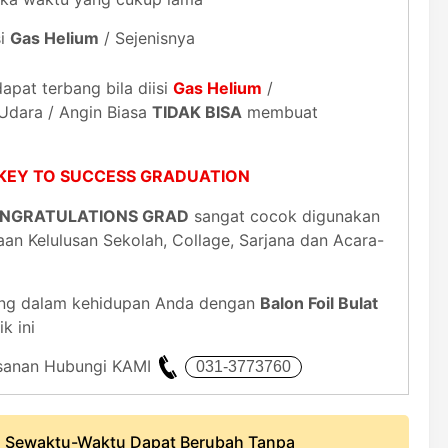
si
Gas Helium
/ Sejenisnya
dapat terbang bila diisi
Gas Helium
/
 Udara / Angin Biasa
TIDAK BISA
membuat
at KEY TO SUCCESS GRADUATION
i CONGRATULATIONS GRAD
sangat cocok digunakan
an Kelulusan Sekolah, Collage, Sarjana dan Acara-
ng dalam kehidupan Anda dengan
Balon Foil Bulat
k ini
mesanan Hubungi KAMI
 Sewaktu-Waktu Dapat Berubah Tanpa