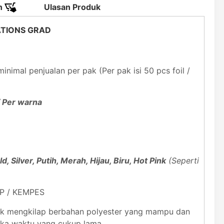
n
Ulasan Produk
LATIONS GRAD
inimal penjualan per pak (Per pak isi 50 pcs foil /
 / Per warna
d, Silver, Putih, Merah, Hijau, Biru, Hot Pink
(Seperti
UP / KEMPES
astik mengkilap berbahan polyester yang mampu dan
gka waktu yang cukup lama