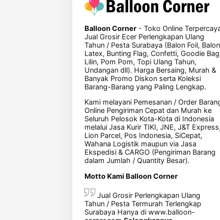
Balloon Corner
- Toko Online Terpercay
Jual Grosir Ecer Perlengkapan Ulang
Tahun / Pesta Surabaya (Balon Foil, Balon
Latex, Bunting Flag, Confetti, Goodie Bag
Lilin, Pom Pom, Topi Ulang Tahun,
Undangan dll). Harga Bersaing, Murah &
Banyak Promo Diskon serta Koleksi
Barang-Barang yang Paling Lengkap.
Kami melayani Pemesanan / Order Baran
Online Pengiriman Cepat dan Murah ke
Seluruh Pelosok Kota-Kota di Indonesia
melalui Jasa Kurir TIKI, JNE, J&T Express
Lion Parcel, Pos Indonesia, SiCepat,
Wahana Logistik maupun via Jasa
Ekspedisi & CARGO (Pengiriman Barang
dalam Jumlah / Quantity Besar).
Motto Kami Balloon Corner
Jual Grosir Perlengkapan Ulang
Tahun / Pesta Termurah Terlengkap
Surabaya Hanya di www.balloon-