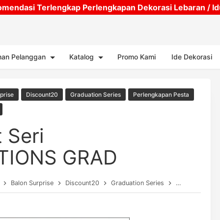
mendasi Terlengkap Perlengkapan Dekorasi Lebaran / Idul
Skip to main content
nan Pelanggan
Katalog
Promo Kami
Ide Dekorasi
prise
Discount20
Graduation Series
Perlengkapan Pesta
t Seri
TIONS GRAD
Balon Surprise
Discount20
Graduation Series
Perlengkapan 