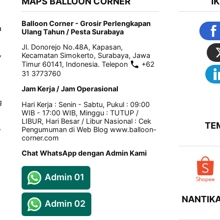
MAPS BALLOON CORNER
I
Balloon Corner - Grosir Perlengkapan
a
Ulang Tahun / Pesta Surabaya
Jl. Donorejo No.48A, Kapasan,
,
Kecamatan Simokerto, Surabaya, Jawa
Timur 60141, Indonesia. Telepon
+62
31 3773760
Jam Kerja / Jam Operasional
g
Hari Kerja : Senin - Sabtu, Pukul : 09:00
WIB - 17:00 WIB, Minggu : TUTUP /
LIBUR, Hari Besar / Libur Nasional : Cek
TE
,
Pengumuman di Web Blog www.balloon-
corner.com
Chat WhatsApp dengan Admin Kami
Admin 01
NANTIKA
Admin 02