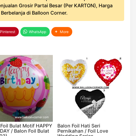
njualan Grosir Partai Besar (Per KARTON), Harga
erbelanja di Balloon Corner.
Pinterest
WhatsApp
More
 Foil Bulat Motif HAPPY
Balon Foil Hati Seri
DAY / Balon Foil Bulat
Pernikahan / Foil Love
03)
Wedding Series