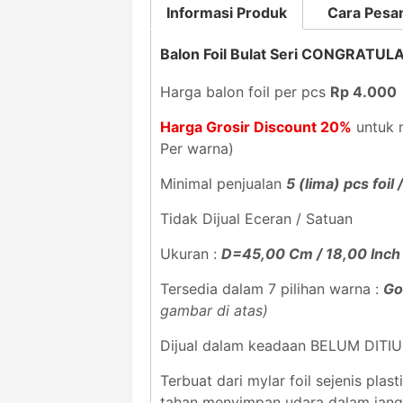
Informasi Produk
Cara Pesa
Balon Foil Bulat Seri CONGRATU
Harga balon foil per pcs
Rp 4.000
Harga Grosir Discount 20%
untuk m
Per warna)
Minimal penjualan
5 (lima) pcs foil
Tidak Dijual Eceran / Satuan
Ukuran :
D=45,00 Cm / 18,00 Inch
Tersedia dalam 7 pilihan warna :
Gol
gambar di atas)
Dijual dalam keadaan BELUM DITI
Terbuat dari mylar foil sejenis pl
tahan menyimpan udara dalam jan