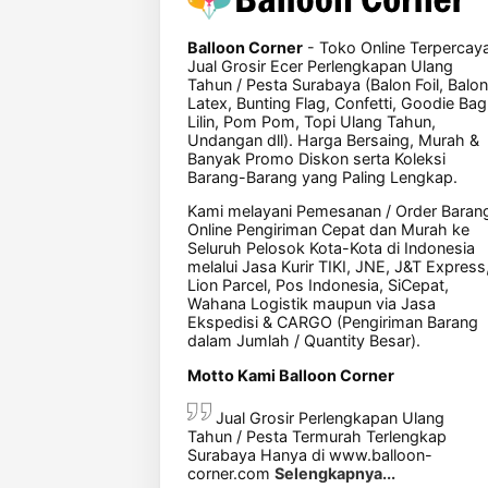
Balloon Corner
- Toko Online Terpercay
Jual Grosir Ecer Perlengkapan Ulang
Tahun / Pesta Surabaya (Balon Foil, Balon
Latex, Bunting Flag, Confetti, Goodie Bag
Lilin, Pom Pom, Topi Ulang Tahun,
Undangan dll). Harga Bersaing, Murah &
Banyak Promo Diskon serta Koleksi
Barang-Barang yang Paling Lengkap.
Kami melayani Pemesanan / Order Baran
Online Pengiriman Cepat dan Murah ke
Seluruh Pelosok Kota-Kota di Indonesia
melalui Jasa Kurir TIKI, JNE, J&T Express
Lion Parcel, Pos Indonesia, SiCepat,
Wahana Logistik maupun via Jasa
Ekspedisi & CARGO (Pengiriman Barang
dalam Jumlah / Quantity Besar).
Motto Kami Balloon Corner
Jual Grosir Perlengkapan Ulang
Tahun / Pesta Termurah Terlengkap
Surabaya Hanya di www.balloon-
corner.com
Selengkapnya...