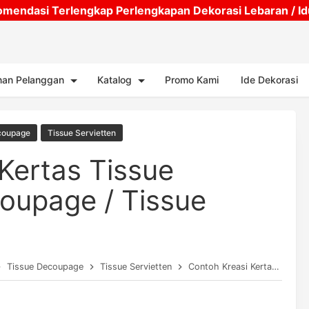
mendasi Terlengkap Perlengkapan Dekorasi Lebaran / Idul
Skip to main content
nan Pelanggan
Katalog
Promo Kami
Ide Dekorasi
coupage
Tissue Servietten
Kertas Tissue
oupage / Tissue
Tissue Decoupage
Tissue Servietten
Contoh Kreasi Kertas Tissue Servietten Decoupage / Tissue Decoupage