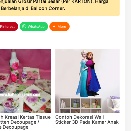
njualan Grosir Partai Besar (Per KARTON), Harga
erbelanja di Balloon Corner.
Pinterest
WhatsApp
More
h Kreasi Kertas Tissue
Contoh Dekorasi Wall
etten Decoupage /
Sticker 3D Pada Kamar Anak
e Decoupage