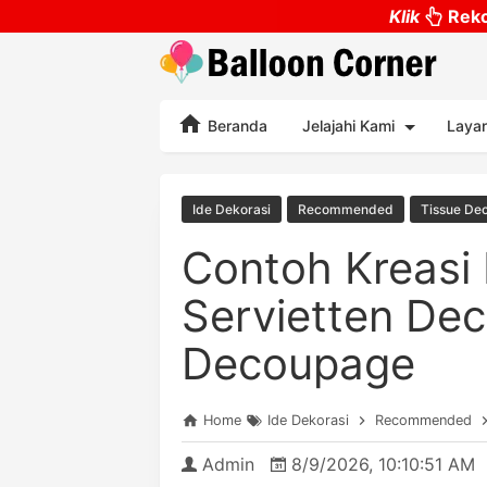
Klik
Reko
Beranda
Jelajahi Kami
Laya
Ide Dekorasi
Recommended
Tissue De
Contoh Kreasi 
Servietten Dec
Decoupage
Home
Ide Dekorasi
Recommended
Admin
8/9/2026, 10:10:51 AM