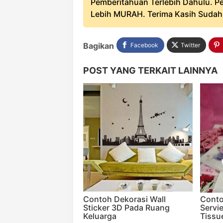
Pemberitahuan Terlebih Dahulu. Pe
Lebih MURAH. Terima Kasih Sudah B
Bagikan
Facebook
Twitter
POST YANG TERKAIT LAINNYA
Contoh Dekorasi Wall
Conto
Sticker 3D Pada Ruang
Servi
Keluarga
Tissu