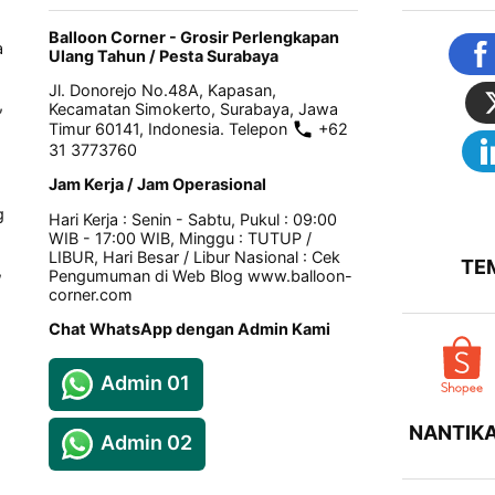
Balloon Corner - Grosir Perlengkapan
a
Ulang Tahun / Pesta Surabaya
Jl. Donorejo No.48A, Kapasan,
,
Kecamatan Simokerto, Surabaya, Jawa
Timur 60141, Indonesia. Telepon
+62
31 3773760
Jam Kerja / Jam Operasional
g
Hari Kerja : Senin - Sabtu, Pukul : 09:00
WIB - 17:00 WIB, Minggu : TUTUP /
LIBUR, Hari Besar / Libur Nasional : Cek
TE
,
Pengumuman di Web Blog www.balloon-
corner.com
Chat WhatsApp dengan Admin Kami
Admin 01
NANTIKA
Admin 02