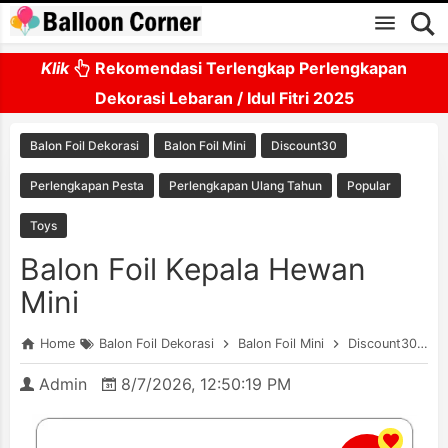
Skip to main content
Klik
Rekomendasi Terlengkap Perlengkapan
Dekorasi Lebaran / Idul Fitri 2025
Balon Foil Dekorasi
Balon Foil Mini
Discount30
Perlengkapan Pesta
Perlengkapan Ulang Tahun
Popular
Toys
Balon Foil Kepala Hewan
Mini
Home
Balon Foil Dekorasi
Balon Foil Mini
Discount30
P
Admin
8/7/2026, 12:50:19 PM