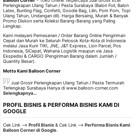
Balloon Corner
- Toko Online Terpercaya Jual Grosir Ecer
Perlengkapan Ulang Tahun / Pesta Surabaya (Balon Foil, Balon
Latex, Bunting Flag, Confetti, Goodie Bag, Lilin, Pom Pom, Topi
Ulang Tahun, Undangan dll). Harga Bersaing, Murah & Banyak
Promo Diskon serta Koleksi Barang-Barang yang Paling
Lengkap.
Kami melayani Pemesanan / Order Barang Online Pengiriman
Cepat dan Murah ke Seluruh Pelosok Kota-Kota di Indonesia
melalui Jasa Kurir TIKI, JNE, J&T Express, Lion Parcel, Pos
Indonesia, SiCepat, Wahana Logistik maupun via Jasa
Ekspedisi & CARGO (Pengiriman Barang dalam Jumlah /
Quantity Besar).
Motto Kami Balloon Corner
Jual Grosir Perlengkapan Ulang Tahun / Pesta Termurah
Terlengkap Surabaya Hanya di www.balloon-corner.com
Selengkapnya...
PROFIL BISNIS & PERFORMA BISNIS KAMI DI
GOOGLE
Cek Link -->
Profil Bisnis
& Cek Link -->
Performa Bisnis Kami
Balloon Corner di Google
.