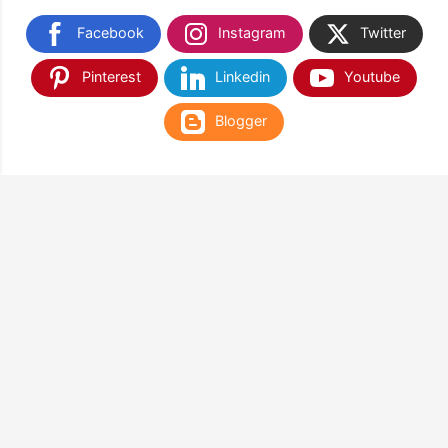
Facebook
Instagram
Twitter
Pinterest
Linkedin
Youtube
Blogger
TEMUKAN KAMI DI SHOPEE & TOKOPEDIA
NANTIKAN KAMI DI APLIKASI WEB PLAY STORE
& APP STORE
Google Play
App Store