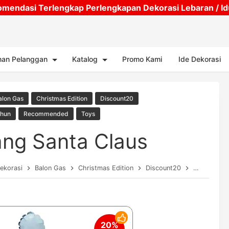
mendasi Terlengkap Perlengkapan Dekorasi Lebaran / Idul
Skip to main content
nan Pelanggan
Katalog
Promo Kami
Ide Dekorasi
alon Gas
Christmas Edition
Discount20
ahun
Recommended
Toys
tang Santa Claus
Dekorasi
Balon Gas
Christmas Edition
Discount20
Perlengkap