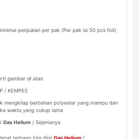
inimal penjualan per pak (Per pak isi 50 pcs foil)
rti gambar di atas
UP / KEMPES
astik mengkilap berbahan polyester yang mampu dan
gka waktu yang cukup lama
si
Gas Helium
/ Sejenisnya
dapat terbang bila diisi
Gas Helium
/