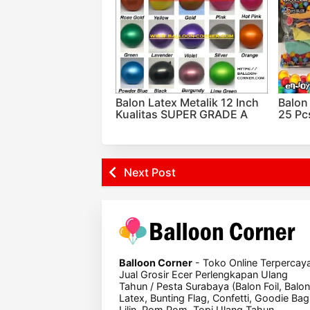
Balon Latex Metalik 12 Inch
Balon
Kualitas SUPER GRADE A
25 Pc
Next Post
Balloon Corner
- Toko Online Terpercay
Jual Grosir Ecer Perlengkapan Ulang
Tahun / Pesta Surabaya (Balon Foil, Balon
Latex, Bunting Flag, Confetti, Goodie Bag
Lilin, Pom Pom, Topi Ulang Tahun,