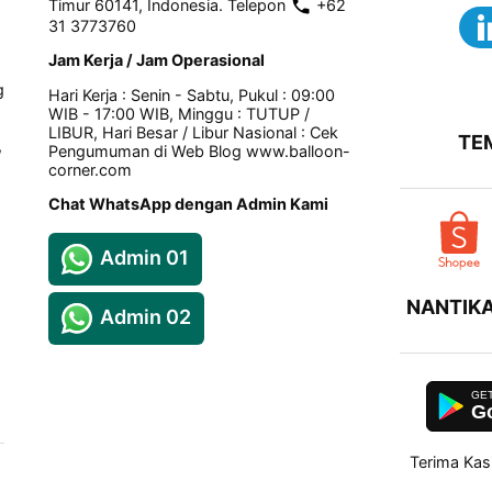
Timur 60141, Indonesia. Telepon
+62
31 3773760
Jam Kerja / Jam Operasional
g
Hari Kerja : Senin - Sabtu, Pukul : 09:00
WIB - 17:00 WIB, Minggu : TUTUP /
LIBUR, Hari Besar / Libur Nasional : Cek
TE
,
Pengumuman di Web Blog www.balloon-
corner.com
Chat WhatsApp dengan Admin Kami
Admin 01
NANTIKA
Admin 02
Go
Terima Kas