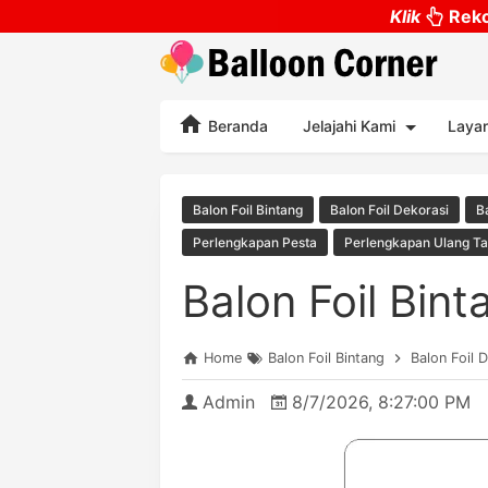
Klik
Reko
Beranda
Jelajahi Kami
Laya
Balon Foil Bintang
Balon Foil Dekorasi
B
Perlengkapan Pesta
Perlengkapan Ulang T
Balon Foil Bin
Home
Balon Foil Bintang
Balon Foil 
Admin
8/7/2026, 8:27:00 PM