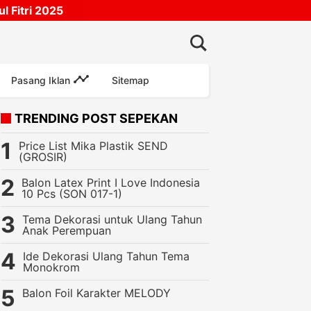
 Fitri 2025
Pasang Iklan
Sitemap
TRENDING POST SEPEKAN
Price List Mika Plastik SEND
(GROSIR)
Balon Latex Print I Love Indonesia
10 Pcs (SON 017-1)
Tema Dekorasi untuk Ulang Tahun
an Pesta
Perlengkapan Ulang Tahun
Recommended
Toys
Balo
Anak Perempuan
Ide Dekorasi Ulang Tahun Tema
Monokrom
Balon Foil Karakter MELODY