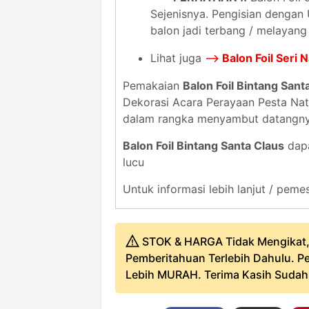
Sejenisnya. Pengisian dengan
balon jadi terbang / melayang
Lihat juga
-->
Balon Foil Seri 
Pemakaian
Balon Foil Bintang Sant
Dekorasi Acara Perayaan Pesta Nata
dalam rangka menyambut datangnya 
Balon Foil Bintang Santa Claus
dapa
lucu
Untuk informasi lebih lanjut / pe
STOK & HARGA Tidak Mengikat,
Pemberitahuan Terlebih Dahulu. Pe
Lebih MURAH. Terima Kasih Sudah B