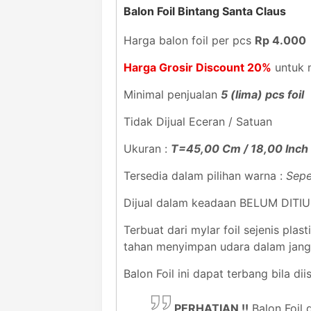
Balon Foil Bintang Santa Claus
Harga balon foil per pcs
Rp 4.000
Harga Grosir Discount 20%
untuk m
Minimal penjualan
5 (lima) pcs foil
Tidak Dijual Eceran / Satuan
Ukuran :
T=45,00 Cm / 18,00 Inch
Tersedia dalam pilihan warna :
Sepe
Dijual dalam keadaan BELUM DITI
Terbuat dari mylar foil sejenis pl
tahan menyimpan udara dalam jan
Balon Foil ini dapat terbang bila dii
PERHATIAN !!
Balon Foil 