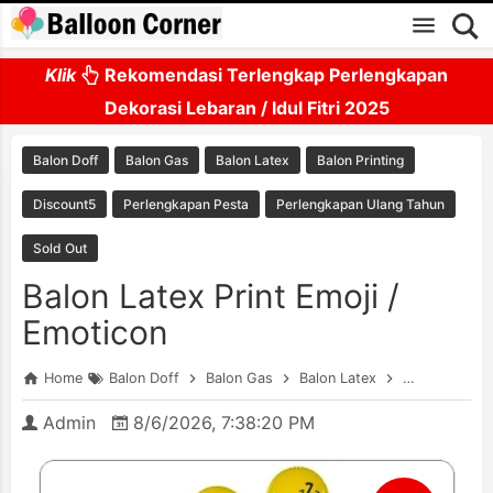
Skip to main content
Klik
Rekomendasi Terlengkap Perlengkapan
Dekorasi Lebaran / Idul Fitri 2025
Balon Doff
Balon Gas
Balon Latex
Balon Printing
Discount5
Perlengkapan Pesta
Perlengkapan Ulang Tahun
Sold Out
Balon Latex Print Emoji /
Emoticon
Home
Balon Doff
Balon Gas
Balon Latex
Balon Printin
Admin
8/6/2026, 7:38:20 PM