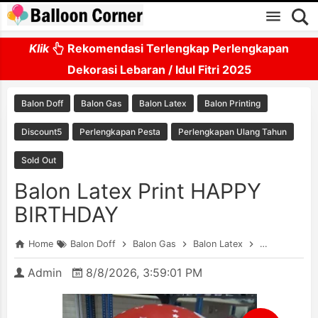
Skip to main content
Klik
Rekomendasi Terlengkap Perlengkapan
Dekorasi Lebaran / Idul Fitri 2025
Balon Doff
Balon Gas
Balon Latex
Balon Printing
Discount5
Perlengkapan Pesta
Perlengkapan Ulang Tahun
Sold Out
Balon Latex Print HAPPY
BIRTHDAY
Home
Balon Doff
Balon Gas
Balon Latex
Balon Printin
Admin
8/8/2026, 3:59:01 PM