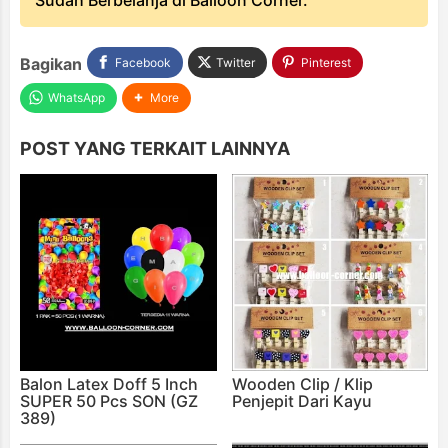
Sudah Berbelanja di Balloon Corner.
Bagikan
Facebook
Twitter
Pinterest
WhatsApp
More
POST YANG TERKAIT LAINNYA
Balon Latex Doff 5 Inch
Wooden Clip / Klip
SUPER 50 Pcs SON (GZ
Penjepit Dari Kayu
389)