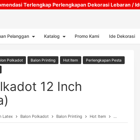
mendasi Terlengkap Perlengkapan Dekorasi Lebaran / Idul
Skip to main content
nan Pelanggan
Katalog
Promo Kami
Ide Dekorasi
lon Polkadot
Balon Printing
Hot Item
Perlengkapan Pesta
lkadot 12 Inch
a)
n Latex
Balon Polkadot
Balon Printing
Hot Item
Perlengkapan