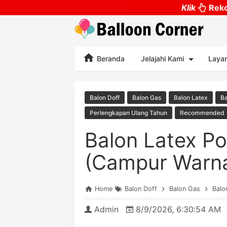
Klik
Reko
Beranda
Jelajahi Kami
Laya
Balon Doff
Balon Gas
Balon Latex
Ba
Perlengkapan Ulang Tahun
Recommended
Balon Latex Po
(Campur Warn
Home
Balon Doff
Balon Gas
Balo
Admin
8/9/2026, 6:30:54 AM