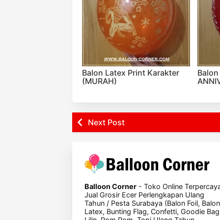
Balon Latex Print Karakter
Balon
(MURAH)
ANNI
Next Post
Balloon Corner
- Toko Online Terpercay
Jual Grosir Ecer Perlengkapan Ulang
Tahun / Pesta Surabaya (Balon Foil, Balon
Latex, Bunting Flag, Confetti, Goodie Bag
Lilin, Pom Pom, Topi Ulang Tahun,