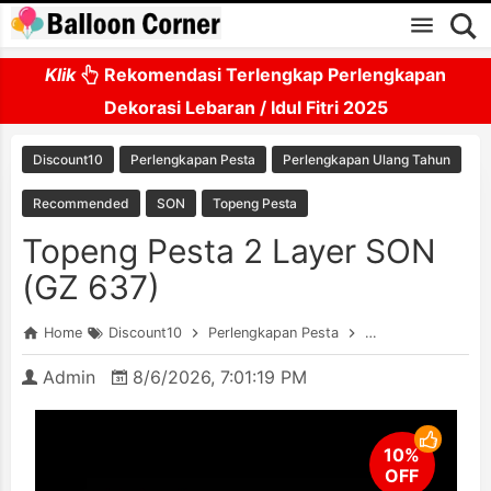
Skip to main content
Klik
Rekomendasi Terlengkap Perlengkapan
Dekorasi Lebaran / Idul Fitri 2025
Discount10
Perlengkapan Pesta
Perlengkapan Ulang Tahun
Recommended
SON
Topeng Pesta
Topeng Pesta 2 Layer SON
(GZ 637)
Home
Discount10
Perlengkapan Pesta
Perlengkapan Ulan
Admin
8/6/2026, 7:01:19 PM