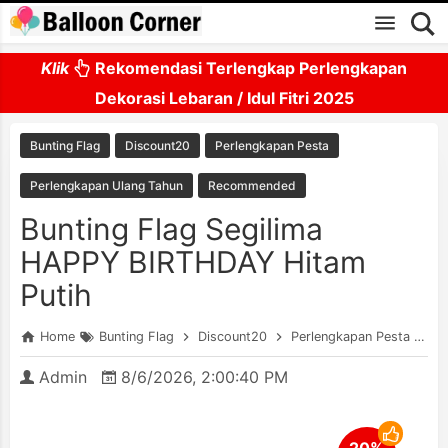
Skip to main content
Klik
Rekomendasi Terlengkap Perlengkapan
Dekorasi Lebaran / Idul Fitri 2025
Bunting Flag
Discount20
Perlengkapan Pesta
Perlengkapan Ulang Tahun
Recommended
Bunting Flag Segilima
HAPPY BIRTHDAY Hitam
Putih
Home
Bunting Flag
Discount20
Perlengkapan Pesta
Pe
Admin
8/6/2026, 2:00:40 PM