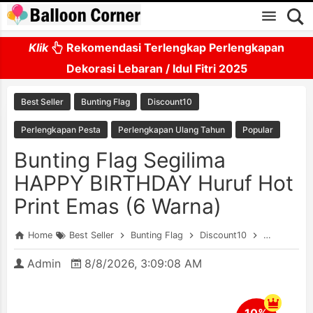
Skip to main content
Klik
Rekomendasi Terlengkap Perlengkapan
Dekorasi Lebaran / Idul Fitri 2025
Best Seller
Bunting Flag
Discount10
Perlengkapan Pesta
Perlengkapan Ulang Tahun
Popular
Bunting Flag Segilima
HAPPY BIRTHDAY Huruf Hot
Print Emas (6 Warna)
Home
Best Seller
Bunting Flag
Discount10
Perlengkap
Admin
8/8/2026, 3:09:08 AM