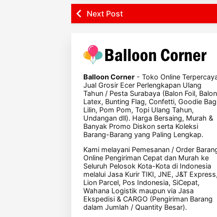
Next Post
Balloon Corner
- Toko Online Terpercay
Jual Grosir Ecer Perlengkapan Ulang
Tahun / Pesta Surabaya (Balon Foil, Balon
Latex, Bunting Flag, Confetti, Goodie Bag
Lilin, Pom Pom, Topi Ulang Tahun,
Undangan dll). Harga Bersaing, Murah &
Banyak Promo Diskon serta Koleksi
Barang-Barang yang Paling Lengkap.
Kami melayani Pemesanan / Order Baran
Online Pengiriman Cepat dan Murah ke
Seluruh Pelosok Kota-Kota di Indonesia
melalui Jasa Kurir TIKI, JNE, J&T Express
Lion Parcel, Pos Indonesia, SiCepat,
Wahana Logistik maupun via Jasa
Ekspedisi & CARGO (Pengiriman Barang
dalam Jumlah / Quantity Besar).