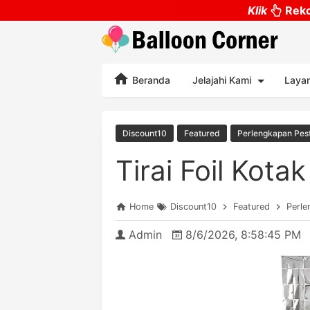
Klik
Reko
Beranda
Jelajahi Kami
Laya
Discount10
Featured
Perlengkapan Pes
Tirai Foil Kot
Home
Discount10
Featured
Perle
Admin
8/6/2026, 8:58:45 PM