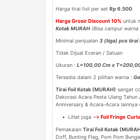
Harga tirai foil per set
Rp 6.500
Harga Grosir Discount 10%
untuk m
Kotak MURAH
(Bisa campur warna 
Minimal penjualan
3 (tiga) pcs tirai 
Tidak Dijual Eceran / Satuan
Ukuran :
L=100,00 Cm x T=200,0
Tersedia dalam 2 pilihan warna :
Go
Tirai Foil Kotak (MURAH)
sangat co
Dekorasi Acara Pesta Ulang Tahun /
Anniversary & Acara-Acara lainnya d
Lihat juga
-->
Foil Fringe Cu
Pemakaian
Tirai Foil Kotak (MURA
Doff, Bunting Flag, Pom Pom Bunga