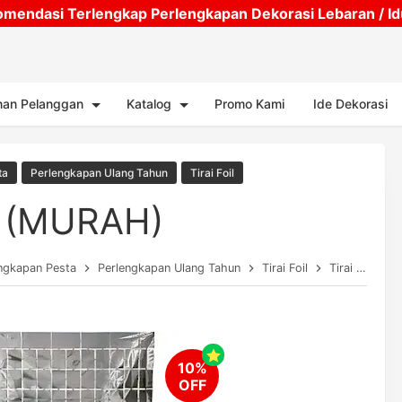
mendasi Terlengkap Perlengkapan Dekorasi Lebaran / Idul
Skip to main content
nan Pelanggan
Katalog
Promo Kami
Ide Dekorasi
ta
Perlengkapan Ulang Tahun
Tirai Foil
ak (MURAH)
ngkapan Pesta
Perlengkapan Ulang Tahun
Tirai Foil
Tirai Foil Kotak (MURAH)