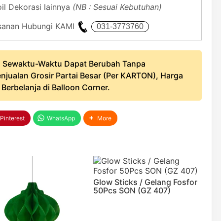
oil Dekorasi lainnya
(NB : Sesuai Kebutuhan)
mesanan Hubungi KAMI
 Sewaktu-Waktu Dapat Berubah Tanpa
njualan Grosir Partai Besar (Per KARTON), Harga
erbelanja di Balloon Corner.
Pinterest
WhatsApp
More
Glow Sticks / Gelang Fosfor
50Pcs SON (GZ 407)