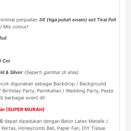
inimal penjualan
36 (tiga puluh enam) set Tirai Foil
/ Mix colour)
foil
0 Cm
ld & Silver
(Seperti gambar di atas)
cok digunakan sebagai Backdrop / Background
 Birthday Party, Pernikahan / Wedding Party, Pesta
i berbagai event dll
rtain (SUPER MURAH)
H)
dapat dipadukan dengan Balon Latex Metalik /
 Kertas, Honeycomb Ball, Paper Fan, DIY Tissue