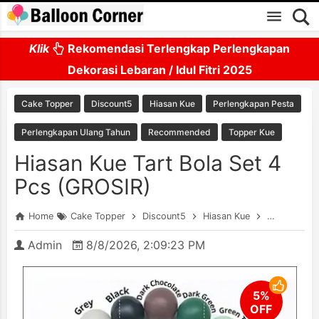
Skip to main content
Klik
Rekomendasi Terlengkap Perlengkapan
Dekorasi Lebaran / Idul Fitri 2025
Cake Topper
Discount5
Hiasan Kue
Perlengkapan Pesta
Perlengkapan Ulang Tahun
Recommended
Topper Kue
Hiasan Kue Tart Bola Set 4
Pcs (GROSIR)
Home
Cake Topper
Discount5
Hiasan Kue
Perlengkapa
Admin
8/8/2026, 2:09:23 PM