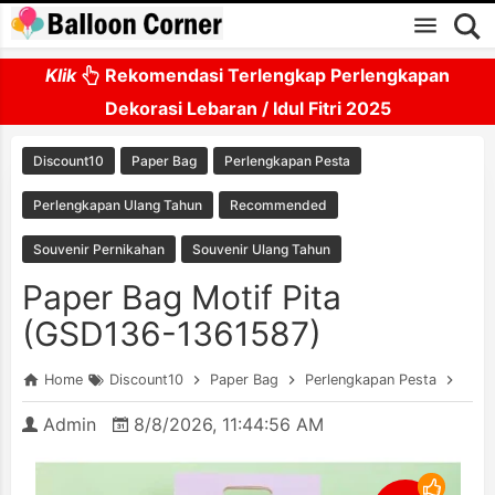
Skip to main content
Klik
Rekomendasi Terlengkap Perlengkapan
Dekorasi Lebaran / Idul Fitri 2025
Discount10
Paper Bag
Perlengkapan Pesta
Perlengkapan Ulang Tahun
Recommended
Souvenir Pernikahan
Souvenir Ulang Tahun
Paper Bag Motif Pita
(GSD136-1361587)
Home
Discount10
Paper Bag
Perlengkapan Pesta
Perl
Admin
8/8/2026, 11:44:56 AM