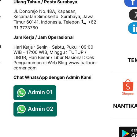
Ulang Tahun / Pesta Surabaya
Jl. Donorejo No.48A, Kapasan,
,
Kecamatan Simokerto, Surabaya, Jawa
Timur 60141, Indonesia. Telepon
+62
31 3773760
Jam Kerja / Jam Operasional
g
Hari Kerja : Senin - Sabtu, Pukul : 09:00
WIB - 17:00 WIB, Minggu : TUTUP /
LIBUR, Hari Besar / Libur Nasional : Cek
TE
,
Pengumuman di Web Blog www.balloon-
corner.com
Chat WhatsApp dengan Admin Kami
Admin 01
NANTIKA
Admin 02
Go