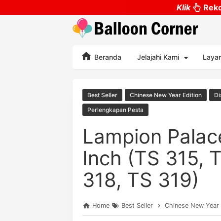
Klik
Reko
Beranda
Jelajahi Kami
Laya
Best Seller
Chinese New Year Edition
Di
Perlengkapan Pesta
Lampion Palace
Inch (TS 315, 
318, TS 319)
Home
Best Seller
Chinese New Year 