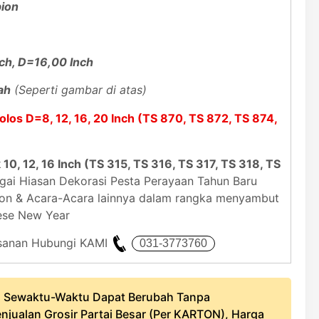
pion
ch, D=16,00 Inch
ah
(Seperti gambar di atas)
olos D=8, 12, 16, 20 Inch (TS 870, TS 872, TS 874,
10, 12, 16 Inch (TS 315, TS 316, TS 317, TS 318, TS
ai Hiasan Dekorasi Pesta Perayaan Tahun Baru
ion & Acara-Acara lainnya dalam rangka menyambut
ese New Year
mesanan Hubungi KAMI
 Sewaktu-Waktu Dapat Berubah Tanpa
njualan Grosir Partai Besar (Per KARTON), Harga