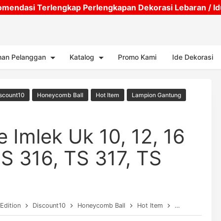
mendasi Terlengkap Perlengkapan Dekorasi Lebaran / Idul
Skip to main content
nan Pelanggan
Katalog
Promo Kami
Ide Dekorasi
scount10
Honeycomb Ball
Hot Item
Lampion Gantung
 Imlek Uk 10, 12, 16
TS 316, TS 317, TS
Edition
Discount10
Honeycomb Ball
Hot Item
Lampion Gantu