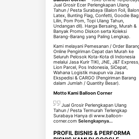
Jual Grosir Ecer Perlengkapan Ulang
Tahun / Pesta Surabaya (Balon Foil, Balon
Latex, Bunting Flag, Confetti, Goodie Bag
Lilin, Pom Pom, Topi Ulang Tahun,
Undangan dll). Harga Bersaing, Murah &
Banyak Promo Diskon serta Koleksi
Barang-Barang yang Paling Lengkap.
Kami melayani Pemesanan / Order Baran
Online Pengiriman Cepat dan Murah ke
Seluruh Pelosok Kota-Kota di Indonesia
melalui Jasa Kurir TIKI, JNE, J&T Express
Lion Parcel, Pos Indonesia, SiCepat,
Wahana Logistik maupun via Jasa
Ekspedisi & CARGO (Pengiriman Barang
dalam Jumlah / Quantity Besar).
Motto Kami Balloon Corner
Jual Grosir Perlengkapan Ulang
Tahun / Pesta Termurah Terlengkap
Surabaya Hanya di www.balloon-
corner.com
Selengkapnya...
PROFIL BISNIS & PERFORMA