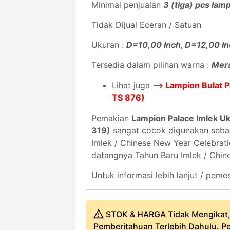
Minimal penjualan
3 (tiga) pcs lam
Tidak Dijual Eceran / Satuan
Ukuran :
D=10,00 Inch, D=12,00 In
Tersedia dalam pilihan warna :
Mer
Lihat juga
-->
Lampion Bulat P
TS 876)
Pemakian
Lampion Palace Imlek Uk 
319)
sangat cocok digunakan sebag
Imlek / Chinese New Year Celebrat
datangnya Tahun Baru Imlek / Chin
Untuk informasi lebih lanjut / pe
STOK & HARGA Tidak Mengikat,
Pemberitahuan Terlebih Dahulu. Pe