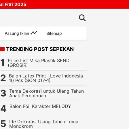
 Fitri 2025
Pasang Iklan
Sitemap
TRENDING POST SEPEKAN
Price List Mika Plastik SEND
(GROSIR)
Balon Latex Print I Love Indonesia
10 Pcs (SON 017-1)
Tema Dekorasi untuk Ulang Tahun
Anak Perempuan
Balon Foil Karakter MELODY
ng
Perlengkapan Pesta
Lampion Palace Imlek Uk 10, 12, 16 Inch (TS
Ide Dekorasi Ulang Tahun Tema
Monokrom