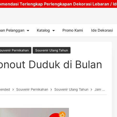
mendasi Terlengkap Perlengkapan Dekorasi Lebaran / Idul
Skip to main content
nan Pelanggan
Katalog
Promo Kami
Ide Dekorasi
ouvenir Pernikahan
Souvenir Ulang Tahun
onout Duduk di Bulan
ended
Souvenir Pernikahan
Souvenir Ulang Tahun
Jam Meja Astronout Duduk di Bulan (3404)