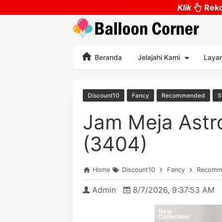
Klik
Reko
Beranda
Jelajahi Kami
Laya
Discount10
Fancy
Recommended
S
Jam Meja Astr
(3404)
Home
Discount10
Fancy
Recomm
Admin
8/7/2026, 9:37:53 AM