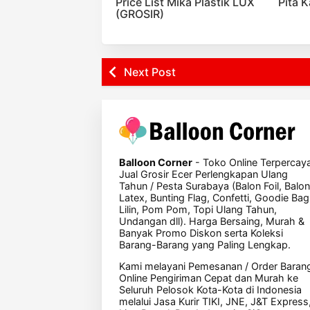
Price List Mika Plastik LUX
Pita 
(GROSIR)
Next Post
Balloon Corner
- Toko Online Terpercay
Jual Grosir Ecer Perlengkapan Ulang
Tahun / Pesta Surabaya (Balon Foil, Balon
Latex, Bunting Flag, Confetti, Goodie Bag
Lilin, Pom Pom, Topi Ulang Tahun,
Undangan dll). Harga Bersaing, Murah &
Banyak Promo Diskon serta Koleksi
Barang-Barang yang Paling Lengkap.
Kami melayani Pemesanan / Order Baran
Online Pengiriman Cepat dan Murah ke
Seluruh Pelosok Kota-Kota di Indonesia
melalui Jasa Kurir TIKI, JNE, J&T Express