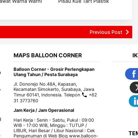
Kawat Warna Warni
Pisau Kue Tart Plastik
Previous Post
MAPS BALLOON CORNER
I
Balloon Corner - Grosir Perlengkapan
a
Ulang Tahun / Pesta Surabaya
Jl. Donorejo No.48A, Kapasan,
,
Kecamatan Simokerto, Surabaya, Jawa
Timur 60141, Indonesia. Telepon
+62
31 3773760
Jam Kerja / Jam Operasional
g
Hari Kerja : Senin - Sabtu, Pukul : 09:00
WIB - 17:00 WIB, Minggu : TUTUP /
LIBUR, Hari Besar / Libur Nasional : Cek
TE
,
Pengumuman di Web Blog www.balloon-