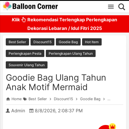
Skip to main content
Klik
Rekomendasi Terlengkap Perlengkapan
Dekorasi Lebaran / Idul Fitri 2025
Best Seller
Discount15
Goodie Bag
Hot Item
Perlengkapan Pesta
Perlengkapan Ulang Tahun
Souvenir Ulang Tahun
Goodie Bag Ulang Tahun
Anak Motif Mermaid
Home
Best Seller
Discount15
Goodie Bag
Hot Item
Admin
8/8/2026, 2:08:37 PM