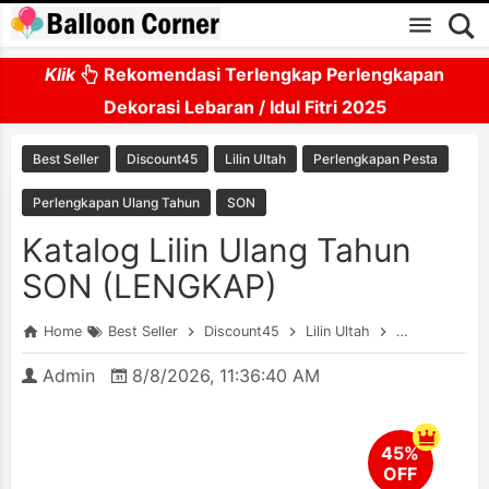
Skip to main content
Klik
Rekomendasi Terlengkap Perlengkapan
Dekorasi Lebaran / Idul Fitri 2025
Best Seller
Discount45
Lilin Ultah
Perlengkapan Pesta
Perlengkapan Ulang Tahun
SON
Katalog Lilin Ulang Tahun
SON (LENGKAP)
Home
Best Seller
Discount45
Lilin Ultah
Perlengkapan
Admin
8/8/2026, 11:36:40 AM