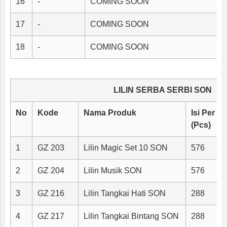
16
-
COMING SOON
17
-
COMING SOON
18
-
COMING SOON
LILIN SERBA SERBI SON
No
Kode
Nama Produk
Isi Per K
(Pcs)
1
GZ 203
Lilin Magic Set 10 SON
576
2
GZ 204
Lilin Musik SON
576
3
GZ 216
Lilin Tangkai Hati SON
288
4
GZ 217
Lilin Tangkai Bintang SON
288