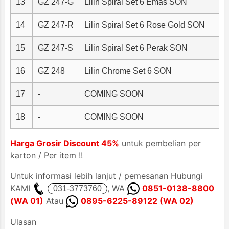
13
GZ 247-G
Lilin Spiral Set 6 Emas SON
14
GZ 247-R
Lilin Spiral Set 6 Rose Gold SON
15
GZ 247-S
Lilin Spiral Set 6 Perak SON
16
GZ 248
Lilin Chrome Set 6 SON
17
-
COMING SOON
-
18
-
COMING SOON
-
Harga Grosir Discount 45%
untuk pembelian per
karton / Per item !!
Untuk informasi lebih lanjut / pemesanan Hubungi
KAMI
, WA
0851-0138-8800
(WA 01)
Atau
0895-6225-89122 (WA 02)
Ulasan