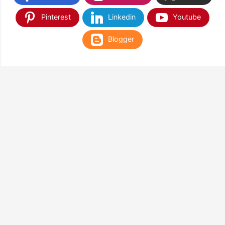
Pinterest
Linkedin
Youtube
Blogger
TEMUKAN KAMI DI SHOPEE & TOKOPEDIA
NANTIKAN KAMI DI APLIKASI WEB PLAY STORE
& APP STORE
Google Play
App Store
Terima Kasih Sudah Berkunjung di Balloon Corner & Happy
Shopping
Guys !!