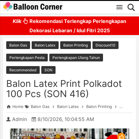
Skip to main content
Klik
Rekomendasi Terlengkap Perlengkapan
Dekorasi Lebaran / Idul Fitri 2025
Balon Gas
Balon Latex
Balon Printing
Discount10
Perlengkapan Pesta
Perlengkapan Ulang Tahun
Recommended
SON
Balon Latex Print Polkadot
100 Pcs (SON 416)
Home
Balon Gas
Balon Latex
Balon Printing
Discount1
Admin
8/10/2026, 10:04:55 AM