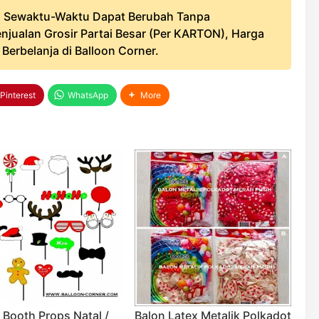
 Sewaktu-Waktu Dapat Berubah Tanpa
njualan Grosir Partai Besar (Per KARTON), Harga
erbelanja di Balloon Corner.
Pinterest
WhatsApp
More
 Booth Props Natal /
Balon Latex Metalik Polkadot