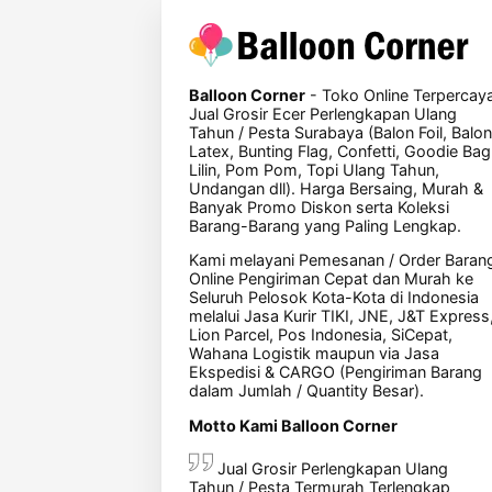
Balloon Corner
- Toko Online Terpercay
Jual Grosir Ecer Perlengkapan Ulang
Tahun / Pesta Surabaya (Balon Foil, Balon
Latex, Bunting Flag, Confetti, Goodie Bag
Lilin, Pom Pom, Topi Ulang Tahun,
Undangan dll). Harga Bersaing, Murah &
Banyak Promo Diskon serta Koleksi
Barang-Barang yang Paling Lengkap.
Kami melayani Pemesanan / Order Baran
Online Pengiriman Cepat dan Murah ke
Seluruh Pelosok Kota-Kota di Indonesia
melalui Jasa Kurir TIKI, JNE, J&T Express
Lion Parcel, Pos Indonesia, SiCepat,
Wahana Logistik maupun via Jasa
Ekspedisi & CARGO (Pengiriman Barang
dalam Jumlah / Quantity Besar).
Motto Kami Balloon Corner
Jual Grosir Perlengkapan Ulang
Tahun / Pesta Termurah Terlengkap