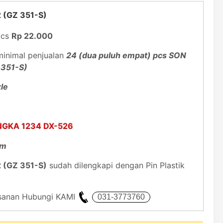
 (GZ 351-S)
pcs
Rp 22.000
inimal penjualan
24 (dua puluh empat) pcs SON
351-S)
zle
NGKA 1234 DX-526
Cm
 (GZ 351-S)
sudah dilengkapi dengan Pin Plastik
mesanan Hubungi KAMI