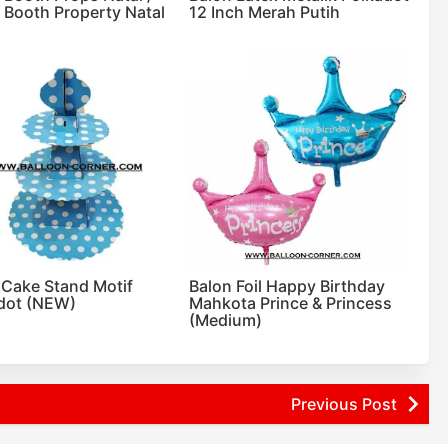
 Booth Property Natal
12 Inch Merah Putih
r Cake Stand Motif
Balon Foil Happy Birthday
dot (NEW)
Mahkota Prince & Princess
(Medium)
Previous Post