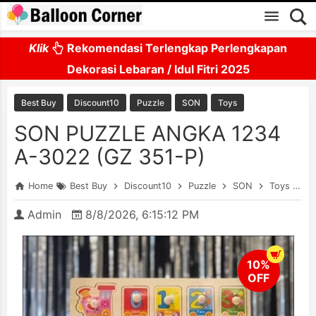
Skip to main content
Klik
Rekomendasi Terlengkap Perlengkapan
Dekorasi Lebaran / Idul Fitri 2025
Best Buy
Discount10
Puzzle
SON
Toys
SON PUZZLE ANGKA 1234
A-3022 (GZ 351-P)
Home
Best Buy
Discount10
Puzzle
SON
Toys
S
Admin
8/8/2026, 6:15:12 PM