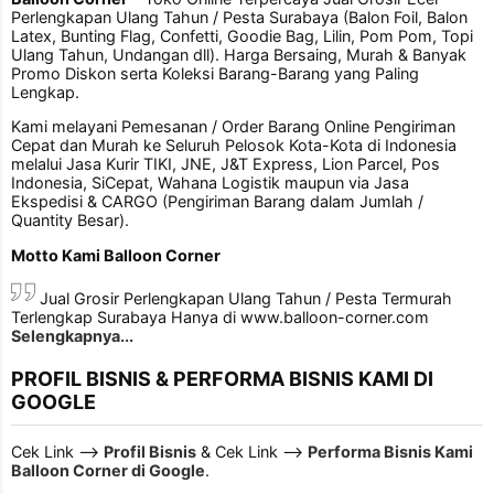
Perlengkapan Ulang Tahun / Pesta Surabaya (Balon Foil, Balon
Latex, Bunting Flag, Confetti, Goodie Bag, Lilin, Pom Pom, Topi
Ulang Tahun, Undangan dll). Harga Bersaing, Murah & Banyak
Promo Diskon serta Koleksi Barang-Barang yang Paling
Lengkap.
Kami melayani Pemesanan / Order Barang Online Pengiriman
Cepat dan Murah ke Seluruh Pelosok Kota-Kota di Indonesia
melalui Jasa Kurir TIKI, JNE, J&T Express, Lion Parcel, Pos
Indonesia, SiCepat, Wahana Logistik maupun via Jasa
Ekspedisi & CARGO (Pengiriman Barang dalam Jumlah /
Quantity Besar).
Motto Kami Balloon Corner
Jual Grosir Perlengkapan Ulang Tahun / Pesta Termurah
Terlengkap Surabaya Hanya di www.balloon-corner.com
Selengkapnya...
PROFIL BISNIS & PERFORMA BISNIS KAMI DI
GOOGLE
Cek Link -->
Profil Bisnis
& Cek Link -->
Performa Bisnis Kami
Balloon Corner di Google
.