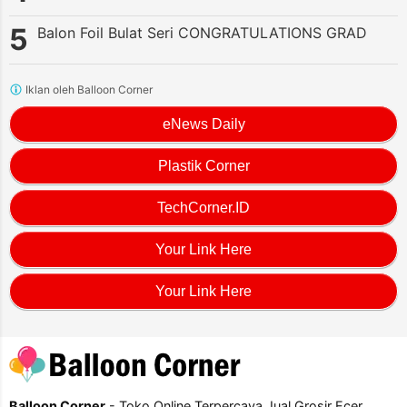
Balon Foil Bulat Seri CONGRATULATIONS GRAD
Iklan oleh Balloon Corner
eNews Daily
Plastik Corner
TechCorner.ID
Your Link Here
Your Link Here
Balloon Corner
- Toko Online Terpercaya Jual Grosir Ecer