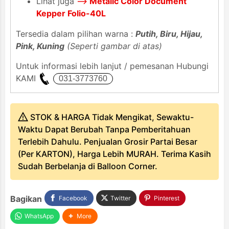
Lihat juga
-->
Metalic Color Document
Kepper Folio-40L
Tersedia dalam pilihan warna :
Putih, Biru, Hijau,
Pink, Kuning
(Seperti gambar di atas)
Untuk informasi lebih lanjut / pemesanan Hubungi
KAMI
STOK & HARGA Tidak Mengikat, Sewaktu-
Waktu Dapat Berubah Tanpa Pemberitahuan
Terlebih Dahulu. Penjualan Grosir Partai Besar
(Per KARTON), Harga Lebih MURAH. Terima Kasih
Sudah Berbelanja di Balloon Corner.
Bagikan
Facebook
Twitter
Pinterest
WhatsApp
More