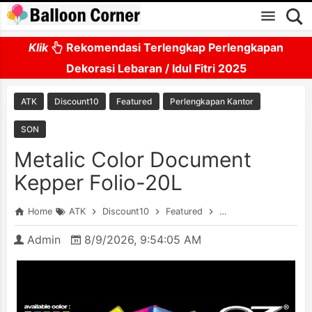
Skip to main content
Klik
Rekomendasi Terlengkap Perlengkapan
Dekorasi Lebaran / Idul Fitri 2025
ATK
Discount10
Featured
Perlengkapan Kantor
SON
Metalic Color Document
Kepper Folio-20L
Home
ATK
Discount10
Featured
Perlengkapan Kantor
Admin
8/9/2026, 9:54:05 AM