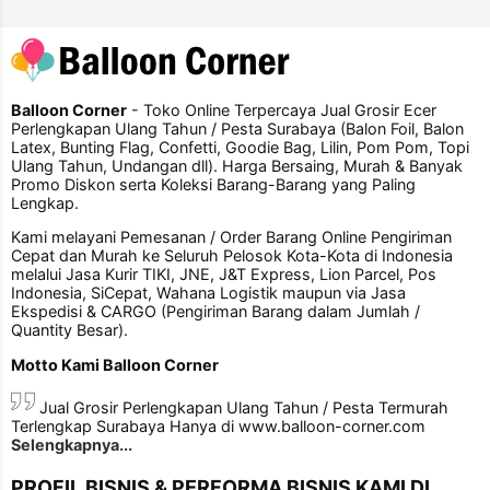
Balloon Corner
- Toko Online Terpercaya Jual Grosir Ecer
Perlengkapan Ulang Tahun / Pesta Surabaya (Balon Foil, Balon
Latex, Bunting Flag, Confetti, Goodie Bag, Lilin, Pom Pom, Topi
Ulang Tahun, Undangan dll). Harga Bersaing, Murah & Banyak
Promo Diskon serta Koleksi Barang-Barang yang Paling
Lengkap.
Kami melayani Pemesanan / Order Barang Online Pengiriman
Cepat dan Murah ke Seluruh Pelosok Kota-Kota di Indonesia
melalui Jasa Kurir TIKI, JNE, J&T Express, Lion Parcel, Pos
Indonesia, SiCepat, Wahana Logistik maupun via Jasa
Ekspedisi & CARGO (Pengiriman Barang dalam Jumlah /
Quantity Besar).
Motto Kami Balloon Corner
Jual Grosir Perlengkapan Ulang Tahun / Pesta Termurah
Terlengkap Surabaya Hanya di www.balloon-corner.com
Selengkapnya...
PROFIL BISNIS & PERFORMA BISNIS KAMI DI