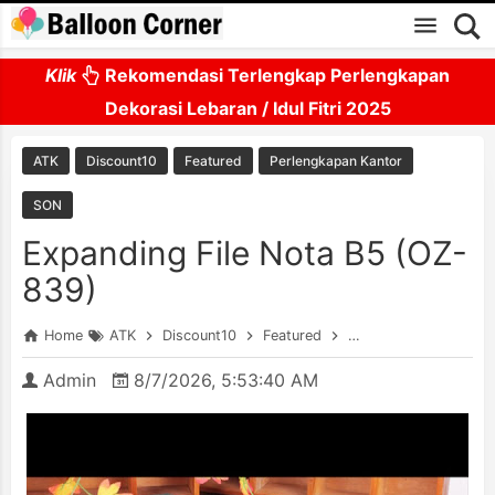
Skip to main content
Klik
Rekomendasi Terlengkap Perlengkapan
Dekorasi Lebaran / Idul Fitri 2025
ATK
Discount10
Featured
Perlengkapan Kantor
SON
Expanding File Nota B5 (OZ-
839)
Home
ATK
Discount10
Featured
Perlengkapan Kantor
Admin
8/7/2026, 5:53:40 AM