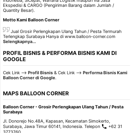
Indonesia, SiCepat, Wahana Logistik maupun via Jasa
Ekspedisi & CARGO (Pengiriman Barang dalam Jumlah /
Quantity Besar).
Motto Kami Balloon Corner
Jual Grosir Perlengkapan Ulang Tahun / Pesta Termurah
Terlengkap Surabaya Hanya di www.balloon-corner.com
Selengkapnya...
PROFIL BISNIS & PERFORMA BISNIS KAMI DI
GOOGLE
Cek Link -->
Profil Bisnis
& Cek Link -->
Performa Bisnis Kami
Balloon Corner di Google
.
MAPS BALLOON CORNER
Balloon Corner - Grosir Perlengkapan Ulang Tahun / Pesta
Surabaya
Jl. Donorejo No.48A, Kapasan, Kecamatan Simokerto,
Surabaya, Jawa Timur 60141, Indonesia. Telepon
+62 31
3773760