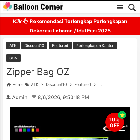
Skip to main content
Klik
Rekomendasi Terlengkap Perlengkapan
Dekorasi Lebaran / Idul Fitri 2025
ATK
Discount10
Featured
Perlengkapan Kantor
SON
Zipper Bag OZ
Home
ATK
Discount10
Featured
Perlengkapan Kantor
Admin
8/6/2026, 9:53:18 PM