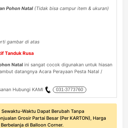
san Pohon Natal
(Tidak bisa campur item & ukuran)
rti gambar di atas
tif Tanduk Rusa
ohon Natal
ini sangat cocok digunakan untuk hiasan
ambut datangnya Acara Perayaan Pesta Natal /
mesanan Hubungi KAMI
 Sewaktu-Waktu Dapat Berubah Tanpa
njualan Grosir Partai Besar (Per KARTON), Harga
erbelanja di Balloon Corner.