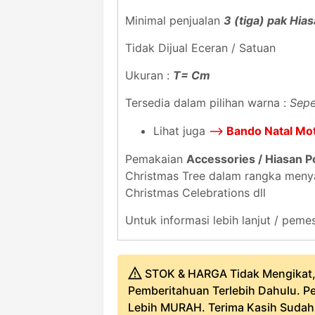
Minimal penjualan
3 (tiga) pak Hia
Tidak Dijual Eceran / Satuan
Ukuran :
T= Cm
Tersedia dalam pilihan warna :
Sepe
Lihat juga
-->
Bando Natal Mo
Pemakaian
Accessories / Hiasan P
Christmas Tree dalam rangka meny
Christmas Celebrations dll
Untuk informasi lebih lanjut / pe
STOK & HARGA Tidak Mengikat,
Pemberitahuan Terlebih Dahulu. Pe
Lebih MURAH. Terima Kasih Sudah B