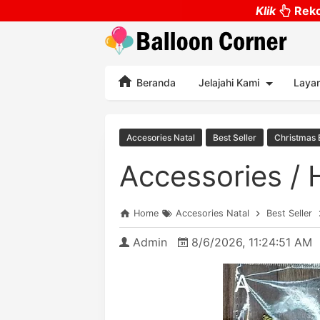
Klik
Reko
Beranda
Jelajahi Kami
Laya
Accesories Natal
Best Seller
Christmas 
Accessories / 
Home
Accesories Natal
Best Seller
Admin
8/6/2026, 11:24:51 AM