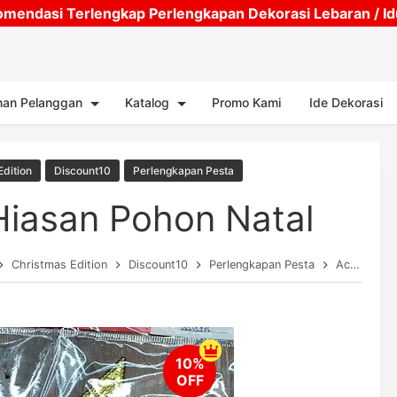
mendasi Terlengkap Perlengkapan Dekorasi Lebaran / Idul
Skip to main content
nan Pelanggan
Katalog
Promo Kami
Ide Dekorasi
Edition
Discount10
Perlengkapan Pesta
Hiasan Pohon Natal
Christmas Edition
Discount10
Perlengkapan Pesta
Accessories / Hiasan Pohon Natal