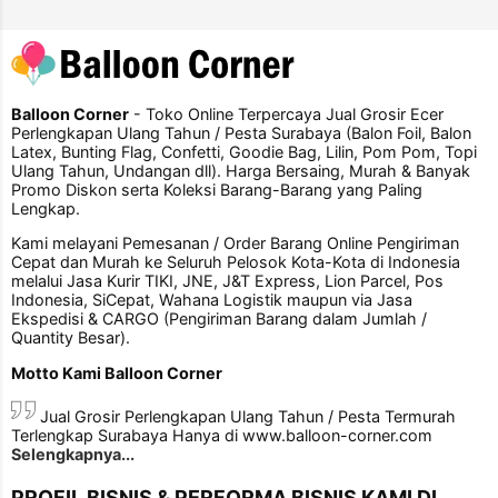
Balloon Corner
- Toko Online Terpercaya Jual Grosir Ecer
Perlengkapan Ulang Tahun / Pesta Surabaya (Balon Foil, Balon
Latex, Bunting Flag, Confetti, Goodie Bag, Lilin, Pom Pom, Topi
Ulang Tahun, Undangan dll). Harga Bersaing, Murah & Banyak
Promo Diskon serta Koleksi Barang-Barang yang Paling
Lengkap.
Kami melayani Pemesanan / Order Barang Online Pengiriman
Cepat dan Murah ke Seluruh Pelosok Kota-Kota di Indonesia
melalui Jasa Kurir TIKI, JNE, J&T Express, Lion Parcel, Pos
Indonesia, SiCepat, Wahana Logistik maupun via Jasa
Ekspedisi & CARGO (Pengiriman Barang dalam Jumlah /
Quantity Besar).
Motto Kami Balloon Corner
Jual Grosir Perlengkapan Ulang Tahun / Pesta Termurah
Terlengkap Surabaya Hanya di www.balloon-corner.com
Selengkapnya...
PROFIL BISNIS & PERFORMA BISNIS KAMI DI