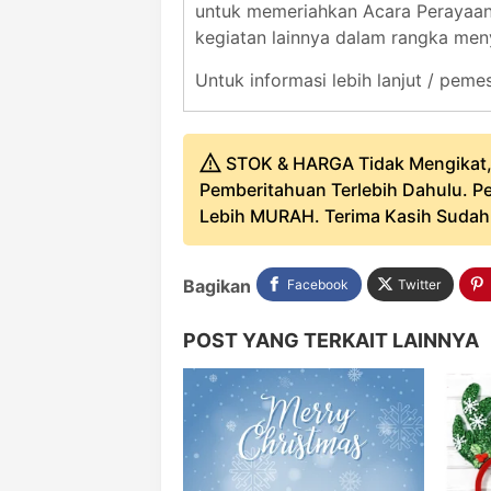
untuk memeriahkan Acara Perayaan 
kegiatan lainnya dalam rangka men
Untuk informasi lebih lanjut / pe
STOK & HARGA Tidak Mengikat,
Pemberitahuan Terlebih Dahulu. Pe
Lebih MURAH. Terima Kasih Sudah B
Bagikan
Facebook
Twitter
POST YANG TERKAIT LAINNYA