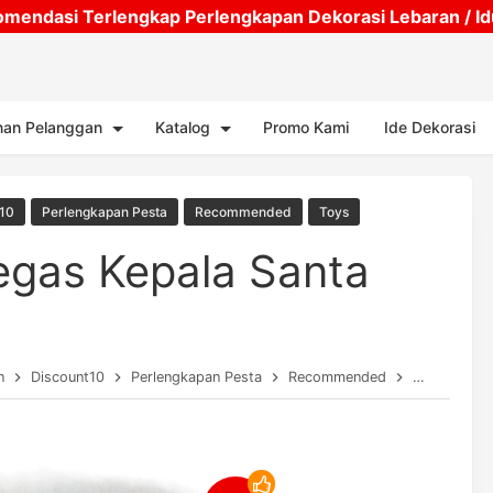
mendasi Terlengkap Perlengkapan Dekorasi Lebaran / Idul
Skip to main content
nan Pelanggan
Katalog
Promo Kami
Ide Dekorasi
t10
Perlengkapan Pesta
Recommended
Toys
egas Kepala Santa
n
Discount10
Perlengkapan Pesta
Recommended
Toys
Ban