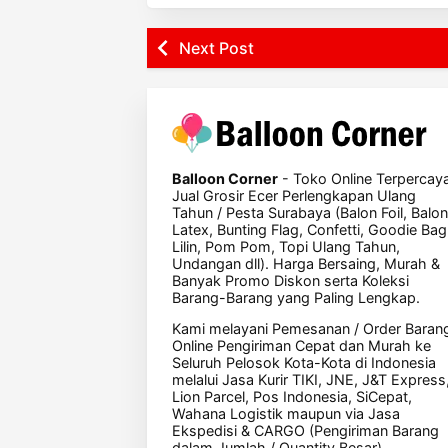
Next Post
Balloon Corner
- Toko Online Terpercay
Jual Grosir Ecer Perlengkapan Ulang
Tahun / Pesta Surabaya (Balon Foil, Balon
Latex, Bunting Flag, Confetti, Goodie Bag
Lilin, Pom Pom, Topi Ulang Tahun,
Undangan dll). Harga Bersaing, Murah &
Banyak Promo Diskon serta Koleksi
Barang-Barang yang Paling Lengkap.
Kami melayani Pemesanan / Order Baran
Online Pengiriman Cepat dan Murah ke
Seluruh Pelosok Kota-Kota di Indonesia
melalui Jasa Kurir TIKI, JNE, J&T Express
Lion Parcel, Pos Indonesia, SiCepat,
Wahana Logistik maupun via Jasa
Ekspedisi & CARGO (Pengiriman Barang
dalam Jumlah / Quantity Besar).