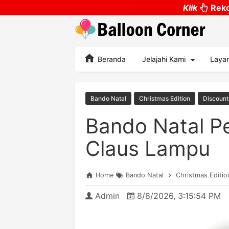
Klik
Reko
Beranda
Jelajahi Kami
Laya
Bando Natal
Christmas Edition
Discoun
Bando Natal P
Claus Lampu
Home
Bando Natal
Christmas Editio
Admin
8/8/2026, 3:15:54 PM