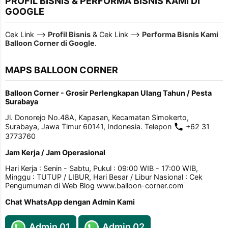
PROFIL BISNIS & PERFORMA BISNIS KAMI DI
GOOGLE
Cek Link -->
Profil Bisnis
& Cek Link -->
Performa Bisnis Kami
Balloon Corner di Google
.
MAPS BALLOON CORNER
Balloon Corner - Grosir Perlengkapan Ulang Tahun / Pesta
Surabaya
Jl. Donorejo No.48A, Kapasan, Kecamatan Simokerto,
Surabaya, Jawa Timur 60141, Indonesia. Telepon
+62 31
3773760
Jam Kerja / Jam Operasional
Hari Kerja : Senin - Sabtu, Pukul : 09:00 WIB - 17:00 WIB,
Minggu : TUTUP / LIBUR, Hari Besar / Libur Nasional : Cek
Pengumuman di Web Blog www.balloon-corner.com
Chat WhatsApp dengan Admin Kami
Admin 01
Admin 02