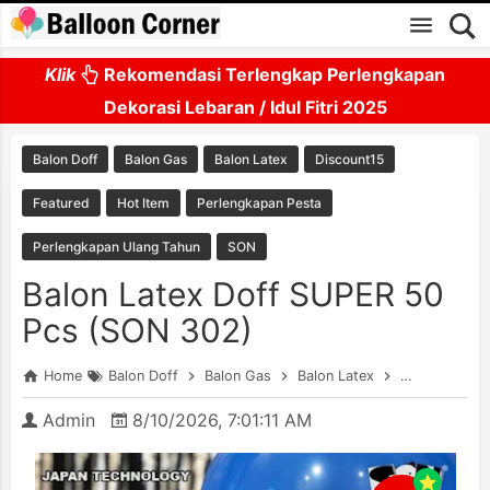
Skip to main content
Klik
Rekomendasi Terlengkap Perlengkapan
Dekorasi Lebaran / Idul Fitri 2025
Balon Doff
Balon Gas
Balon Latex
Discount15
Featured
Hot Item
Perlengkapan Pesta
Perlengkapan Ulang Tahun
SON
Balon Latex Doff SUPER 50
Pcs (SON 302)
Home
Balon Doff
Balon Gas
Balon Latex
Discount15
Admin
8/10/2026, 7:01:11 AM