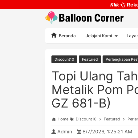
Klik
Reko
Beranda
Jelajahi Kami
Laya
Discount10
Featured
Perlengkapan Pes
Topi Ulang Ta
Metalik Pom P
GZ 681-B)
Home
Discount10
Featured
Perle
Admin
8/7/2026, 1:25:21 AM