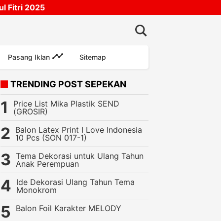
 Fitri 2025
Pasang Iklan
Sitemap
TRENDING POST SEPEKAN
Price List Mika Plastik SEND
(GROSIR)
Balon Latex Print I Love Indonesia
10 Pcs (SON 017-1)
Tema Dekorasi untuk Ulang Tahun
Anak Perempuan
Ide Dekorasi Ulang Tahun Tema
Monokrom
pi Ulang Tahun ANAK Kerucut Metalik Pom Pom SON (GZ 681-A & GZ 681
Balon Foil Karakter MELODY