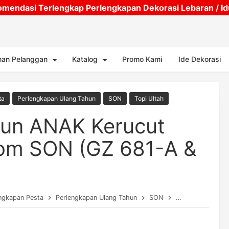
mendasi Terlengkap Perlengkapan Dekorasi Lebaran / Idul
Skip to main content
nan Pelanggan
Katalog
Promo Kami
Ide Dekorasi
ta
Perlengkapan Ulang Tahun
SON
Topi Ultah
hun ANAK Kerucut
om SON (GZ 681-A &
ngkapan Pesta
Perlengkapan Ulang Tahun
SON
Topi Ultah
To