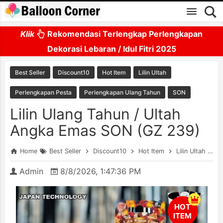
Skip to main content
Klik
Rekomendasi Terlengkap Perlengkapan
Dekorasi Lebaran / Idul Fitri 2025
Best Seller
Discount10
Hot Item
Lilin Ultah
Perlengkapan Pesta
Perlengkapan Ulang Tahun
SON
Lilin Ulang Tahun / Ultah
Angka Emas SON (GZ 239)
Home
Best Seller
Discount10
Hot Item
Lilin Ultah
P
Admin
8/8/2026, 1:47:36 PM