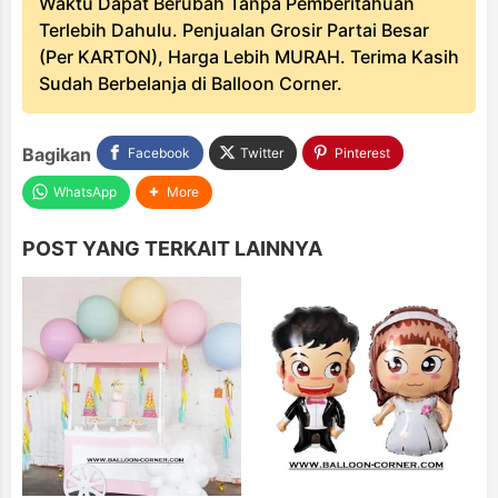
Waktu Dapat Berubah Tanpa Pemberitahuan
Terlebih Dahulu. Penjualan Grosir Partai Besar
(Per KARTON), Harga Lebih MURAH. Terima Kasih
Sudah Berbelanja di Balloon Corner.
Bagikan
Facebook
Twitter
Pinterest
WhatsApp
More
POST YANG TERKAIT LAINNYA