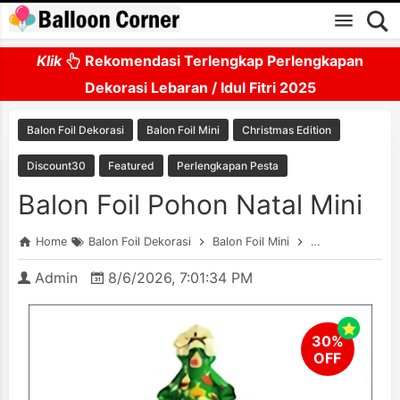
Skip to main content
Klik
Rekomendasi Terlengkap Perlengkapan
Dekorasi Lebaran / Idul Fitri 2025
Balon Foil Dekorasi
Balon Foil Mini
Christmas Edition
Discount30
Featured
Perlengkapan Pesta
Balon Foil Pohon Natal Mini
Home
Balon Foil Dekorasi
Balon Foil Mini
Christmas Editi
Admin
8/6/2026, 7:01:34 PM