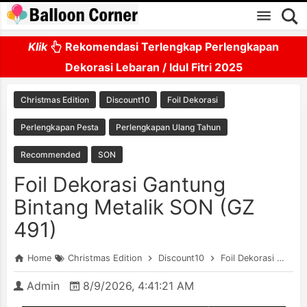
Skip to main content
Klik
Rekomendasi Terlengkap Perlengkapan
Dekorasi Lebaran / Idul Fitri 2025
Christmas Edition
Discount10
Foil Dekorasi
Perlengkapan Pesta
Perlengkapan Ulang Tahun
Recommended
SON
Foil Dekorasi Gantung
Bintang Metalik SON (GZ
491)
Home
Christmas Edition
Discount10
Foil Dekorasi
Per
Admin
8/9/2026, 4:41:21 AM