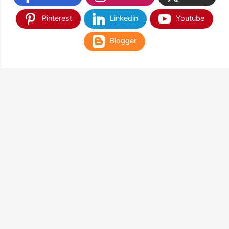
Pinterest
Linkedin
Youtube
Blogger
TEMUKAN KAMI DI SHOPEE & TOKOPEDIA
NANTIKAN KAMI DI APLIKASI WEB PLAY STORE
& APP STORE
Google Play
App Store
Terima Kasih Sudah Berkunjung di Balloon Corner & Happy
Shopping
Guys !!