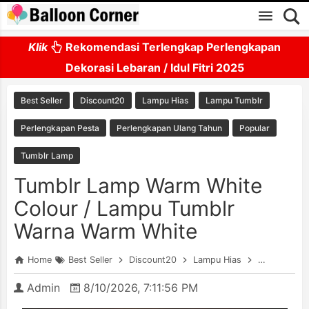
Skip to main content
Klik
Rekomendasi Terlengkap Perlengkapan
Dekorasi Lebaran / Idul Fitri 2025
Best Seller
Discount20
Lampu Hias
Lampu Tumblr
Perlengkapan Pesta
Perlengkapan Ulang Tahun
Popular
Tumblr Lamp
Tumblr Lamp Warm White
Colour / Lampu Tumblr
Warna Warm White
Home
Best Seller
Discount20
Lampu Hias
Lampu Tumb
Admin
8/10/2026, 7:11:56 PM