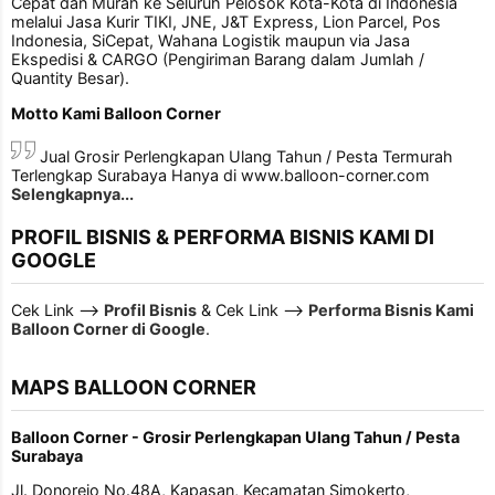
Cepat dan Murah ke Seluruh Pelosok Kota-Kota di Indonesia
melalui Jasa Kurir TIKI, JNE, J&T Express, Lion Parcel, Pos
Indonesia, SiCepat, Wahana Logistik maupun via Jasa
Ekspedisi & CARGO (Pengiriman Barang dalam Jumlah /
Quantity Besar).
Motto Kami Balloon Corner
Jual Grosir Perlengkapan Ulang Tahun / Pesta Termurah
Terlengkap Surabaya Hanya di www.balloon-corner.com
Selengkapnya...
PROFIL BISNIS & PERFORMA BISNIS KAMI DI
GOOGLE
Cek Link -->
Profil Bisnis
& Cek Link -->
Performa Bisnis Kami
Balloon Corner di Google
.
MAPS BALLOON CORNER
Balloon Corner - Grosir Perlengkapan Ulang Tahun / Pesta
Surabaya
Jl. Donorejo No.48A, Kapasan, Kecamatan Simokerto,