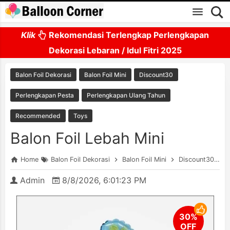
Skip to main content
Klik
Rekomendasi Terlengkap Perlengkapan
Dekorasi Lebaran / Idul Fitri 2025
Balon Foil Dekorasi
Balon Foil Mini
Discount30
Perlengkapan Pesta
Perlengkapan Ulang Tahun
Recommended
Toys
Balon Foil Lebah Mini
Home
Balon Foil Dekorasi
Balon Foil Mini
Discount30
P
Admin
8/8/2026, 6:01:23 PM