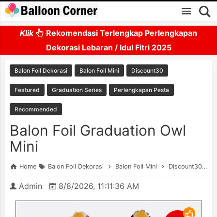
Skip to main content
Klik
Rekomendasi Terlengkap Perlengkapan
Dekorasi Lebaran / Idul Fitri 2025
Balon Foil Dekorasi
Balon Foil Mini
Discount30
Featured
Graduation Series
Perlengkapan Pesta
Recommended
Balon Foil Graduation Owl
Mini
Home
Balon Foil Dekorasi
Balon Foil Mini
Discount30
F
Admin
8/8/2026, 11:11:36 AM