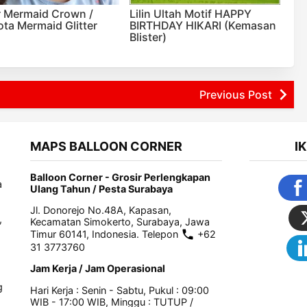
er Mermaid Crown /
Lilin Ultah Motif HAPPY
ta Mermaid Glitter
BIRTHDAY HIKARI (Kemasan
Blister)
Previous Post
MAPS BALLOON CORNER
I
Balloon Corner - Grosir Perlengkapan
a
Ulang Tahun / Pesta Surabaya
Jl. Donorejo No.48A, Kapasan,
,
Kecamatan Simokerto, Surabaya, Jawa
Timur 60141, Indonesia. Telepon
+62
31 3773760
Jam Kerja / Jam Operasional
g
Hari Kerja : Senin - Sabtu, Pukul : 09:00
WIB - 17:00 WIB, Minggu : TUTUP /