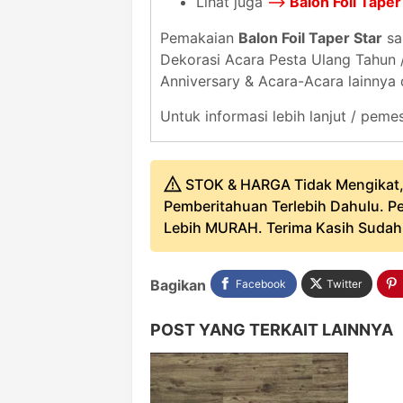
Lihat juga
-->
Balon Foil Taper 
Pemakaian
Balon Foil Taper Star
sa
Dekorasi Acara Pesta Ulang Tahun /
Anniversary & Acara-Acara lainnya d
Untuk informasi lebih lanjut / pe
STOK & HARGA Tidak Mengikat,
Pemberitahuan Terlebih Dahulu. Pe
Lebih MURAH. Terima Kasih Sudah B
Bagikan
Facebook
Twitter
POST YANG TERKAIT LAINNYA