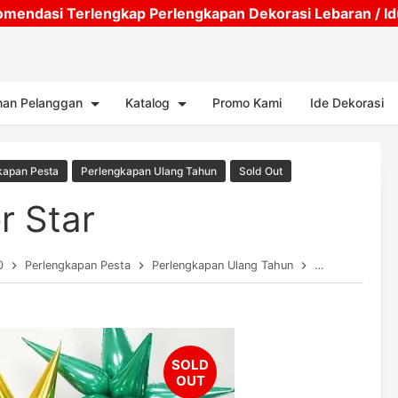
mendasi Terlengkap Perlengkapan Dekorasi Lebaran / Idul
Skip to main content
nan Pelanggan
Katalog
Promo Kami
Ide Dekorasi
kapan Pesta
Perlengkapan Ulang Tahun
Sold Out
r Star
0
Perlengkapan Pesta
Perlengkapan Ulang Tahun
Sold Out
Ba