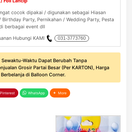
/ Foil Lancip
ngat cocok dipakai / digunakan sebagai Hiasan
 Birthday Party, Pernikahan / Wedding Party, Pesta
i berbagai event dll
mesanan Hubungi KAMI
 Sewaktu-Waktu Dapat Berubah Tanpa
njualan Grosir Partai Besar (Per KARTON), Harga
erbelanja di Balloon Corner.
Pinterest
WhatsApp
More