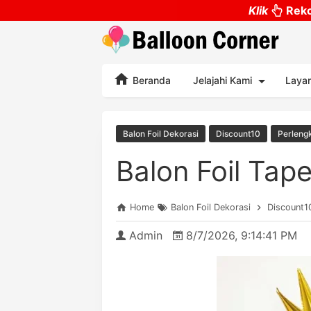
Klik
Reko
Beranda
Jelajahi Kami
Laya
Balon Foil Dekorasi
Discount10
Perleng
Balon Foil Tape
Home
Balon Foil Dekorasi
Discount1
Admin
8/7/2026, 9:14:41 PM