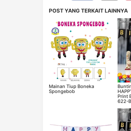
POST YANG TERKAIT LAINNYA
Mainan Tiup Boneka
Bunti
Spongebob
HAPP
Print
622-B