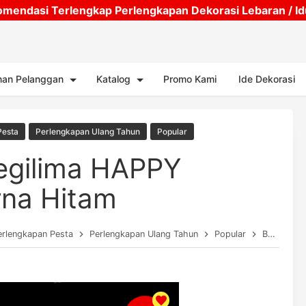
mendasi Terlengkap Perlengkapan Dekorasi Lebaran / Idul
Skip to main content
nan Pelanggan
Katalog
Promo Kami
Ide Dekorasi
Pesta
Perlengkapan Ulang Tahun
Popular
Segilima HAPPY
na Hitam
erlengkapan Pesta
Perlengkapan Ulang Tahun
Popular
Bunting Flag Segilima HAPPY BIRTHDAY Warna Hitam