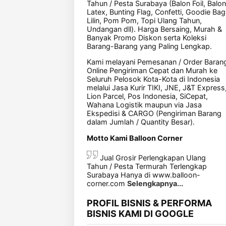
Tahun / Pesta Surabaya (Balon Foil, Balon
Latex, Bunting Flag, Confetti, Goodie Bag
Lilin, Pom Pom, Topi Ulang Tahun,
Undangan dll). Harga Bersaing, Murah &
Banyak Promo Diskon serta Koleksi
Barang-Barang yang Paling Lengkap.
Kami melayani Pemesanan / Order Baran
Online Pengiriman Cepat dan Murah ke
Seluruh Pelosok Kota-Kota di Indonesia
melalui Jasa Kurir TIKI, JNE, J&T Express
Lion Parcel, Pos Indonesia, SiCepat,
Wahana Logistik maupun via Jasa
Ekspedisi & CARGO (Pengiriman Barang
dalam Jumlah / Quantity Besar).
Motto Kami Balloon Corner
Jual Grosir Perlengkapan Ulang
Tahun / Pesta Termurah Terlengkap
Surabaya Hanya di www.balloon-
corner.com
Selengkapnya...
PROFIL BISNIS & PERFORMA
BISNIS KAMI DI GOOGLE