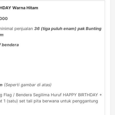
RTHDAY Warna Hitam
.000
inimal penjualan
36 (tiga puluh enam) pak Bunting
am
 / bendera
am
(Seperti gambar di atas)
ting Flag / Bendera Segilima Huruf HAPPY BIRTHDAY +
t 1 (satu) set tali pita berwana untuk penggantung