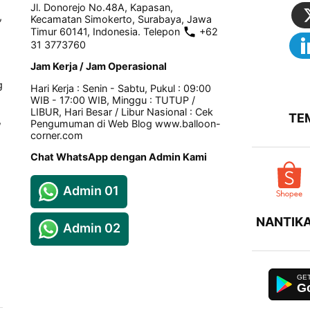
Jl. Donorejo No.48A, Kapasan,
,
Kecamatan Simokerto, Surabaya, Jawa
Timur 60141, Indonesia. Telepon
+62
31 3773760
Jam Kerja / Jam Operasional
g
Hari Kerja : Senin - Sabtu, Pukul : 09:00
WIB - 17:00 WIB, Minggu : TUTUP /
LIBUR, Hari Besar / Libur Nasional : Cek
TE
,
Pengumuman di Web Blog www.balloon-
corner.com
Chat WhatsApp dengan Admin Kami
Admin 01
NANTIKA
Admin 02
Go