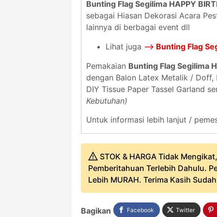
Bunting Flag Segilima HAPPY BI
sebagai Hiasan Dekorasi Acara Pes
lainnya di berbagai event dll
Lihat juga
-->
Bunting Flag S
Pemakaian
Bunting Flag Segilim
dengan Balon Latex Metalik / Doff
DIY Tissue Paper Tassel Garland se
Kebutuhan)
Untuk informasi lebih lanjut / pe
STOK & HARGA Tidak Mengikat,
Pemberitahuan Terlebih Dahulu. Pe
Lebih MURAH. Terima Kasih Sudah B
Bagikan
Facebook
Twitter