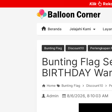
Klik
Reko
Beranda
Jelajahi Kami
Laya
Bunting Flag
Discount10
Perlengkapan 
Bunting Flag 
BIRTHDAY War
Home
Bunting Flag
Discount10
P
Admin
8/6/2026, 8:10:03 AM