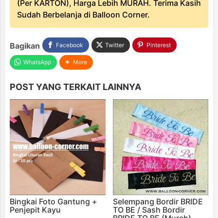
(Per KARTON), Harga Lebih MURAH. Terima Kasih
Sudah Berbelanja di Balloon Corner.
Bagikan
Facebook
Twitter
Pinterest
WhatsApp
More
POST YANG TERKAIT LAINNYA
Bingkai Foto Gantung +
Selempang Bordir BRIDE
Penjepit Kayu
TO BE / Sash Bordir
BRIDE TO BE (Murah)